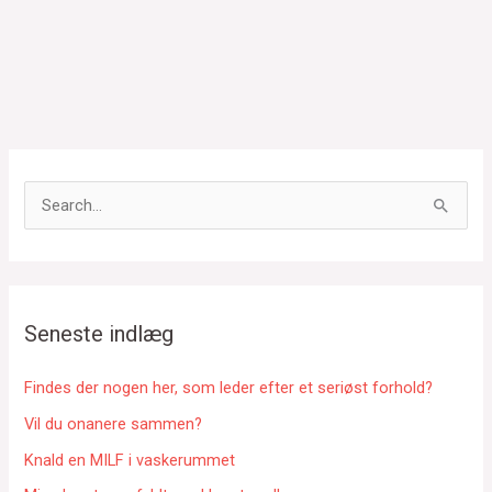
S
ø
g
e
f
Seneste indlæg
t
e
Findes der nogen her, som leder efter et seriøst forhold?
r
Vil du onanere sammen?
:
Knald en MILF i vaskerummet