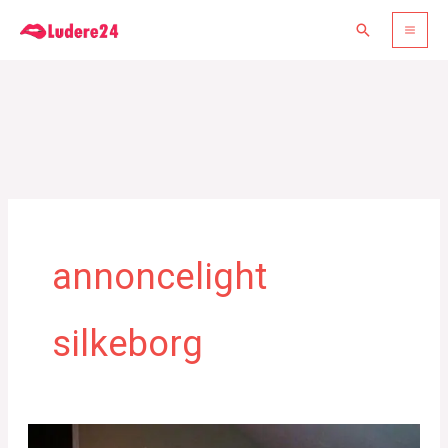
Gå
Søg
til
indholdet
annoncelight
silkeborg