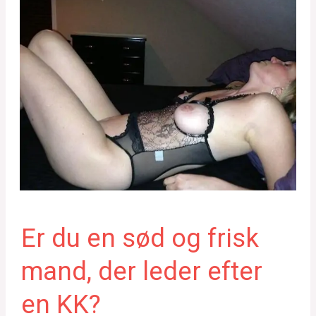
Er du en sød og frisk
mand, der leder efter
en KK?