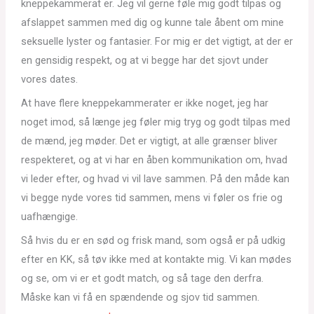
kneppekammerat er. Jeg vil gerne føle mig godt tilpas og
afslappet sammen med dig og kunne tale åbent om mine
seksuelle lyster og fantasier. For mig er det vigtigt, at der er
en gensidig respekt, og at vi begge har det sjovt under
vores dates.
At have flere kneppekammerater er ikke noget, jeg har
noget imod, så længe jeg føler mig tryg og godt tilpas med
de mænd, jeg møder. Det er vigtigt, at alle grænser bliver
respekteret, og at vi har en åben kommunikation om, hvad
vi leder efter, og hvad vi vil lave sammen. På den måde kan
vi begge nyde vores tid sammen, mens vi føler os frie og
uafhængige.
Så hvis du er en sød og frisk mand, som også er på udkig
efter en KK, så tøv ikke med at kontakte mig. Vi kan mødes
og se, om vi er et godt match, og så tage den derfra.
Måske kan vi få en spændende og sjov tid sammen.