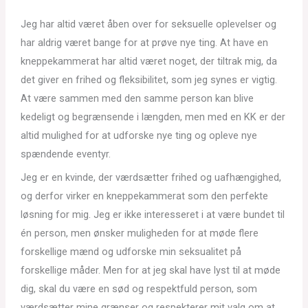
Jeg har altid været åben over for seksuelle oplevelser og
har aldrig været bange for at prøve nye ting. At have en
kneppekammerat har altid været noget, der tiltrak mig, da
det giver en frihed og fleksibilitet, som jeg synes er vigtig.
At være sammen med den samme person kan blive
kedeligt og begrænsende i længden, men med en KK er der
altid mulighed for at udforske nye ting og opleve nye
spændende eventyr.
Jeg er en kvinde, der værdsætter frihed og uafhængighed,
og derfor virker en kneppekammerat som den perfekte
løsning for mig. Jeg er ikke interesseret i at være bundet til
én person, men ønsker muligheden for at møde flere
forskellige mænd og udforske min seksualitet på
forskellige måder. Men for at jeg skal have lyst til at møde
dig, skal du være en sød og respektfuld person, som
værdsætter mine grænser og respekterer mit valg om at