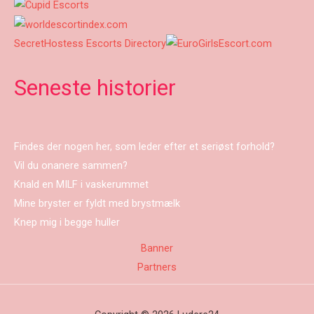
SecretHostess Escorts Directory
Seneste historier
Findes der nogen her, som leder efter et seriøst forhold?
Vil du onanere sammen?
Knald en MILF i vaskerummet
Mine bryster er fyldt med brystmælk
Knep mig i begge huller
Banner
Partners