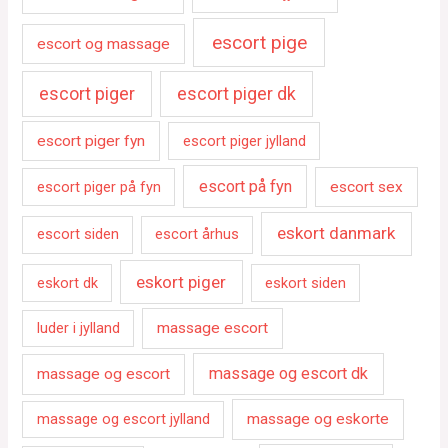
escort pige
escort og massage
escort piger
escort piger dk
escort piger fyn
escort piger jylland
escort på fyn
escort piger på fyn
escort sex
eskort danmark
escort siden
escort århus
eskort piger
eskort dk
eskort siden
luder i jylland
massage escort
massage og escort dk
massage og escort
massage og escort jylland
massage og eskorte