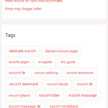
Mine bryster er fyldt med brystmælk
Knep mig i begge huller
Tags
danmark escort
danske escort piger
ecorte piger
eroguide
ero guide
escord dk
escort aalborg
escort annoncer
escort danmark
escort dansk
escort dk
escort luder
escort massage
escort jylland
escort massage dk
escort nordjylland