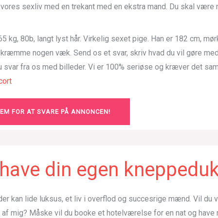
e vores sexliv med en trekant med en ekstra mand. Du skal være 
5 kg, 80b, langt lyst hår. Virkelig sexet pige. Han er 182 cm, mør
 skræmme nogen væk. Send os et svar, skriv hvad du vil gøre me
du svar fra os med billeder. Vi er 100% seriøse og kræver det sa
ort
LEM FOR AT SVARE PÅ ANNONCEN!
u have din egen kneppedu
der kan lide luksus, et liv i overflod og succesrige mænd. Vil du
g af mig? Måske vil du booke et hotelværelse for en nat og hav