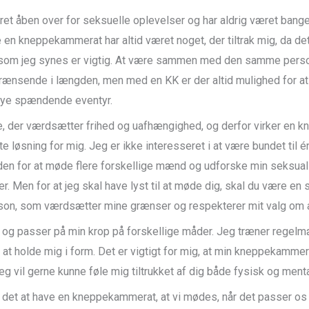
ret åben over for seksuelle oplevelser og har aldrig været bange
e en kneppekammerat har altid været noget, der tiltrak mig, da det
t, som jeg synes er vigtig. At være sammen med den samme perso
rænsende i længden, men med en KK er der altid mulighed for a
nye spændende eventyr.
e, der værdsætter frihed og uafhængighed, og derfor virker en
 løsning for mig. Jeg er ikke interesseret i at være bundet til 
en for at møde flere forskellige mænd og udforske min seksuali
r. Men for at jeg skal have lyst til at møde dig, skal du være en
son, som værdsætter mine grænser og respekterer mit valg om a
 og passer på min krop på forskellige måder. Jeg træner regel
 at holde mig i form. Det er vigtigt for mig, at min kneppekammer
eg vil gerne kunne føle mig tiltrukket af dig både fysisk og menta
 det at have en kneppekammerat, at vi mødes, når det passer os