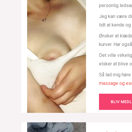
personlig ledsa
Jeg kan være di
lidt at kende o
Ønsker at klæde
kurver. Har også
Det ville virkel
elsker at blive
Så lad mig høre
massage og esc
BLIV MED