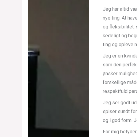
Jeg har altid væ
nye ting. At hav
og fleksibilite
kedeligt og beg
ting og opleve 
Jeg er en kvind
som den perfekte
ønsker mulighed
forskellige måde
respektfuld per
Jeg ser godt ud
spiser sundt for
og i god form. J
For mig betyder