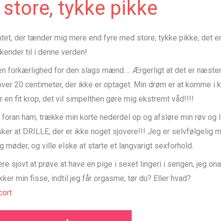
 store, tykke pikke
ntet, der tænder mig mere end fyre med store, tykke pikke, det er
 kender til i denne verden!
en forkærlighed for den slags mænd…. Ærgerligt at det er næsten
over 20 centimeter, der ikke er optaget. Min drøm er at komme i 
ar en fit krop, det vil simpelthen gøre mig ekstremt våd!!!!
 foran ham, trække min korte nederdel op og afsløre min røv og l
ker at DRILLE, der er ikke noget sjovere!!! Jeg er selvfølgelig 
g møder, og ville elske at starte et langvarigt sexforhold.
ære sjovt at prøve at have en pige i sexet lingeri i sengen, jeg on
kker min fisse, indtil jeg får orgasme, tør du? Eller hvad?
ort