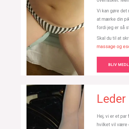
overrasket. Men
Vi kan gøre det
at mærke din pi
fordi jeg er så 
Skal du til at sk
massage og esc
BLIV MED
Leder 
Hej, vi er et pa
hvilket vil være 