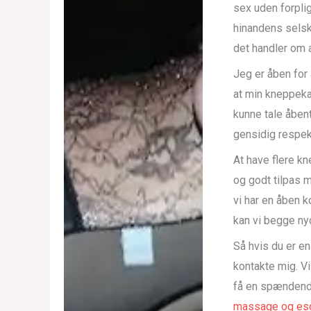
sex uden forplig
hinandens selsk
det handler om 
Jeg er åben for 
at min kneppeka
kunne tale åbent
gensidig respekt
At have flere k
og godt tilpas m
vi har en åben 
kan vi begge ny
Så hvis du er e
kontakte mig. V
få en spændend
massage og esc