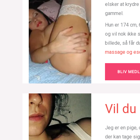
elsker at krydr
gammel.
Hun er 174 cm, 6
og vil nok ikke
billede, så får 
massage og esc
BLIV MED
Vil d
Jeg er en pige, 
der kan tage si