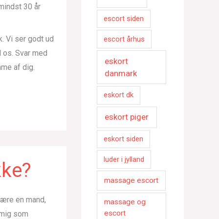
mindst 30 år
escort siden
k. Vi ser godt ud
escort århus
d os. Svar med
eskort
mme af dig.
danmark
eskort dk
eskort piger
eskort siden
luder i jylland
kke?
massage escort
 være en mand,
massage og
escort
e mig som