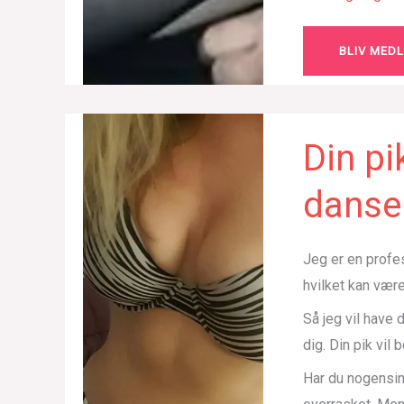
BLIV MED
Din pi
danser
Jeg er en profes
hvilket kan være
Så jeg vil have 
dig. Din pik vil 
Har du nogensind