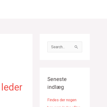
S
ø
g
e
f
Seneste
t
 leder
indlæg
e
r
Findes der nogen
: