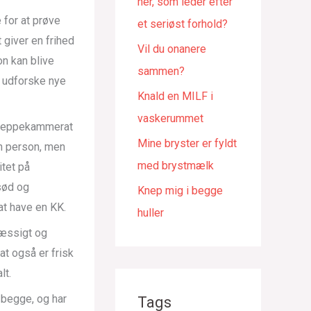
her, som leder efter
 for at prøve
et seriøst forhold?
 giver en frihed
Vil du onanere
n kan blive
sammen?
t udforske nye
Knald en MILF i
vaskerummet
 kneppekammerat
Mine bryster er fyldt
én person, men
med brystmælk
tet på
 sød og
Knep mig i begge
t have en KK.
huller
mæssigt og
at også er frisk
lt.
 begge, og har
Tags