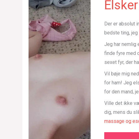
Elsker
Der er absolut i
bedste ting, jeg
Jeg har nemlig 
finde fyre med 
sexet fyr, der h
Vil bøje mig ned
for ham! Jeg els
for den mand, je
Ville det ikke v
dig, mens du sli
massage og esc