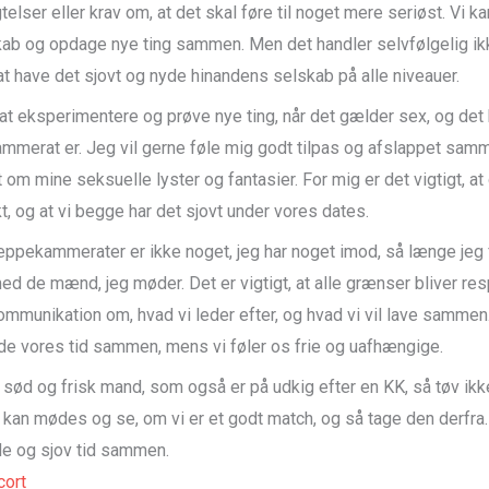
telser eller krav om, at det skal føre til noget mere seriøst. Vi k
ab og opdage nye ting sammen. Men det handler selvfølgelig ik
at have det sjovt og nyde hinandens selskab på alle niveauer.
at eksperimentere og prøve nye ting, når det gælder sex, og det 
mmerat er. Jeg vil gerne føle mig godt tilpas og afslappet sa
 om mine seksuelle lyster og fantasier. For mig er det vigtigt, at
, og at vi begge har det sjovt under vores dates.
neppekammerater er ikke noget, jeg har noget imod, så længe jeg 
ed de mænd, jeg møder. Det er vigtigt, at alle grænser bliver res
kommunikation om, hvad vi leder efter, og hvad vi vil lave samme
de vores tid sammen, mens vi føler os frie og uafhængige.
n sød og frisk mand, som også er på udkig efter en KK, så tøv ik
i kan mødes og se, om vi er et godt match, og så tage den derfra
e og sjov tid sammen.
ort