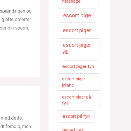
massage
r spændingen og
escort pige
ig ofte smerter,
yder din sperm.
escort piger
escort piger
dk
escort piger fyn
escort piger
jylland
escort piger på
fyn
escort på fyn
g med dette,
godt forhold, men
escort sex