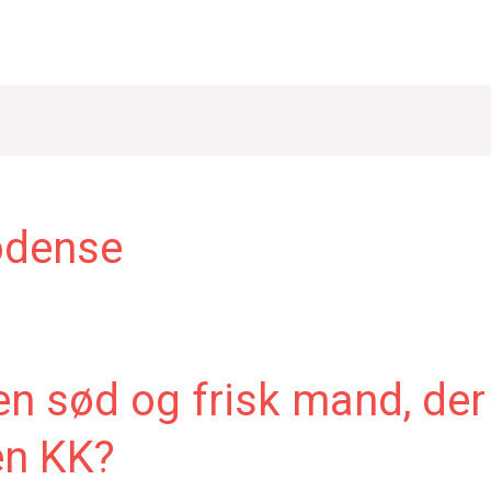
odense
en sød og frisk mand, der
en KK?