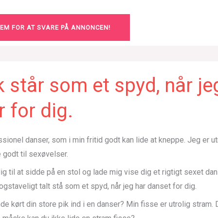
LEM FOR AT SVARE PÅ ANNONCEN!
k står som et spyd, når je
 for dig.
sionel danser, som i min fritid godt kan lide at kneppe. Jeg er utr
 godt til sexøvelser.
dig til at sidde på en stol og lade mig vise dig et rigtigt sexet d
bogstaveligt talt stå som et spyd, når jeg har danset for dig.
e kørt din store pik ind i en danser? Min fisse er utrolig stram. D