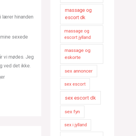
massage og
i lærer hinanden
escort dk
massage og
r mine sexede
escort jylland
massage og
når vi mødes. Jeg
eskorte
 ved det ikke.
sex annoncer
ger
sex escort
sex escort dk
sex fyn
sex i jylland