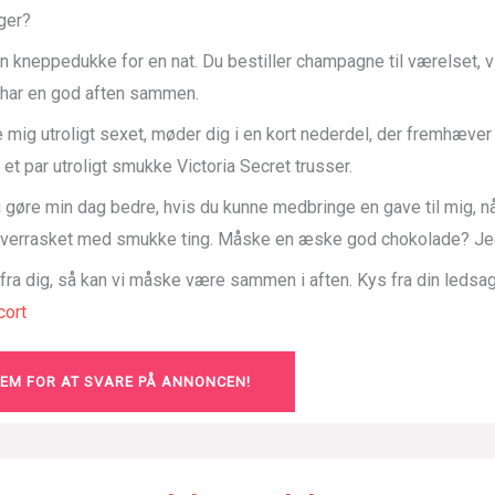
ger?
n kneppedukke for en nat. Du bestiller champagne til værelset, v
g har en god aften sammen.
 mig utroligt sexet, møder dig i en kort nederdel, der fremhæve
 et par utroligt smukke Victoria Secret trusser.
ig gøre min dag bedre, hvis du kunne medbringe en gave til mig, 
 overrasket med smukke ting. Måske en æske god chokolade? Jeg
 fra dig, så kan vi måske være sammen i aften. Kys fra din ledsa
ort
LEM FOR AT SVARE PÅ ANNONCEN!