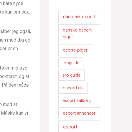
an bare nyde
ke kun om sex,
danmark escort
danske escort
håber jeg også,
piger
mmen med dig og
 der er en
ecorte piger
eroguide
føler mig tryg
ero guide
pekteret, og at
n. På den måde
escord dk
escort aalborg
ke med at
. Måske kan vi
escort annoncer
escort