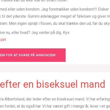
 måske kan du ikke lide en stram fisse?
 med eller uden kondom. Jeg foretrækker uden kondom!!! Elske
k til det yderste. Gummi ødelægger meget af følelsen og giver m
stram. Men ingen sprøjt i fissen, du skal trække den ud, før du sk
rive nu, eller hvad? Jeg venter på dig. Kys
ort
LEM FOR AT SVARE PÅ ANNONCEN!
efter en biseksuel mand
r fra Albertslund, der leder efter en biseksuel mand. Vi har erfarin
en fordel, at du også har. Vi har været gift i mange år, lever i et 