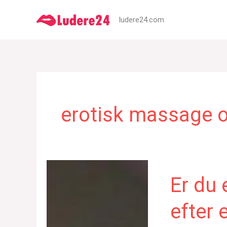
Gå
ludere24.com
til
indholdet
erotisk massage 
Er du 
efter 