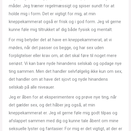
måder. Jeg træner regelmæssigt og spiser sundt for at
holde mig i form. Det er vigtigt for mig, at min
kneppekammerat også er frisk og i god form. Jeg vil gerne
kunne føle mig tiltrukket af dig både fysisk og mentalt.
For mig betyder det at have en kneppekammerat, at vi
mødes, når det passer os begge, og har sex uden
forpligtelser eller krav om, at det skal føre til noget mere
seriøst. Vi kan bare nyde hinandens selskab og opdage nye
ting sammen. Men det handler selvfølgelig ikke kun om sex,
det handler om at have det sjovt og nyde hinandens
selskab på alle niveauer.
Jeg er åben for at eksperimentere og prøve nye ting, når
det gælder sex, og det håber jeg også, at min
kneppekammerat er. Jeg vil gerne føle mig godt tilpas og
afslappet sammen med dig og kunne tale åbent om mine
seksuelle lyster og fantasier. For mig er det vigtigt, at der er