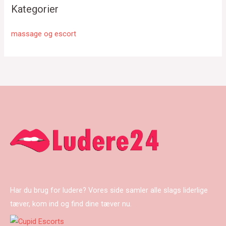
Kategorier
massage og escort
Har du brug for ludere? Vores side samler alle slags liderlige
tæver, kom ind og find dine tæver nu.