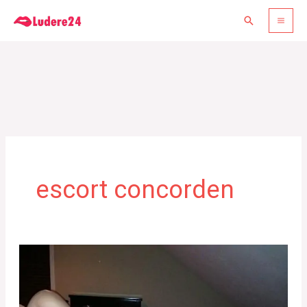
Gå
Søg
til
indholdet
escort concorden