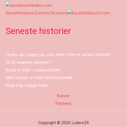
SecretHostess Escorts Directory
Seneste historier
Findes der nogen her, som leder efter et seriøst forhold?
Vil du onanere sammen?
Knald en MILF i vaskerummet
Mine bryster er fyldt med brystmælk
Knep mig i begge huller
Banner
Partners
Copyright © 2026 Ludere24