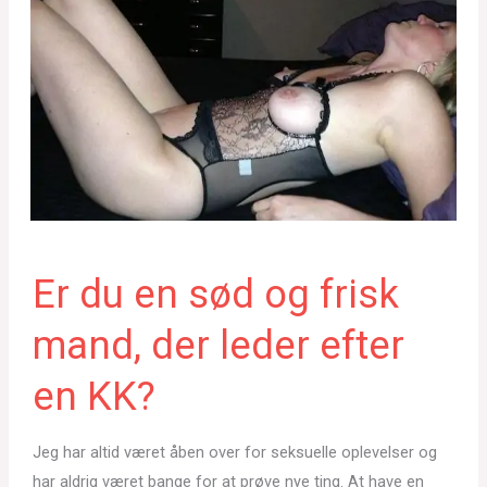
Er du en sød og frisk
mand, der leder efter
en KK?
Jeg har altid været åben over for seksuelle oplevelser og
har aldrig været bange for at prøve nye ting. At have en