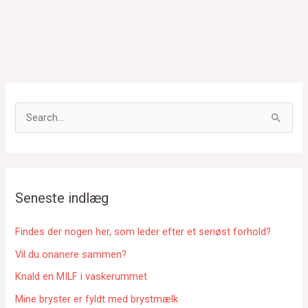
S
ø
g
e
f
Seneste indlæg
t
e
Findes der nogen her, som leder efter et seriøst forhold?
r
Vil du onanere sammen?
:
Knald en MILF i vaskerummet
Mine bryster er fyldt med brystmælk