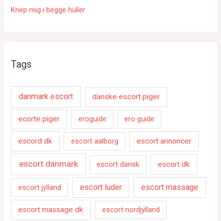
Knep mig i begge huller
Tags
danmark escort
danske escort piger
ecorte piger
eroguide
ero guide
escord dk
escort aalborg
escort annoncer
escort danmark
escort dansk
escort dk
escort luder
escort massage
escort jylland
escort massage dk
escort nordjylland