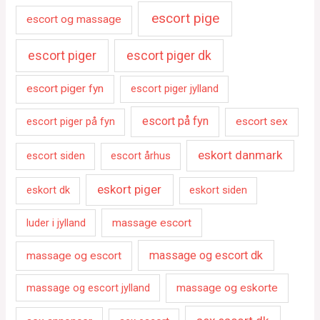
escort pige
escort og massage
escort piger
escort piger dk
escort piger fyn
escort piger jylland
escort på fyn
escort piger på fyn
escort sex
eskort danmark
escort siden
escort århus
eskort piger
eskort dk
eskort siden
luder i jylland
massage escort
massage og escort dk
massage og escort
massage og escort jylland
massage og eskorte