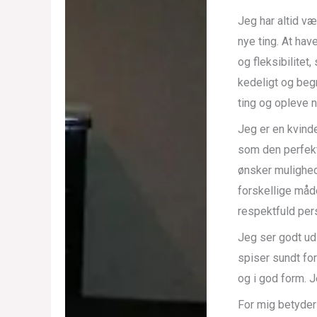
Jeg har altid væ
nye ting. At hav
og fleksibilite
kedeligt og beg
ting og opleve 
Jeg er en kvind
som den perfekte
ønsker mulighed
forskellige måde
respektfuld per
Jeg ser godt ud
spiser sundt for
og i god form. J
For mig betyder