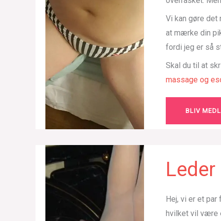
overrasket. Men
Vi kan gøre det
at mærke din pi
fordi jeg er så 
Skal du til at sk
massage og esc
BLIV MED
Leder 
Hej, vi er et pa
hvilket vil være 