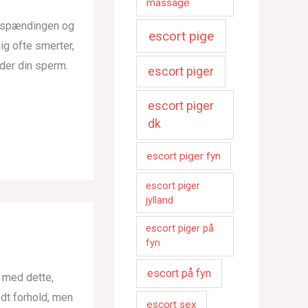
massage
r spændingen og
escort pige
ig ofte smerter,
yder din sperm.
escort piger
escort piger
dk
escort piger fyn
escort piger
jylland
escort piger på
fyn
escort på fyn
g med dette,
godt forhold, men
escort sex