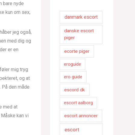
an bare nyde
ke kun om sex,
danmark escort
danske escort
håber jeg også,
piger
mmen med dig og
 der er en
ecorte piger
eroguide
føler mig tryg
ero guide
pekteret, og at
n. På den måde
escord dk
escort aalborg
ke med at
. Måske kan vi
escort annoncer
escort