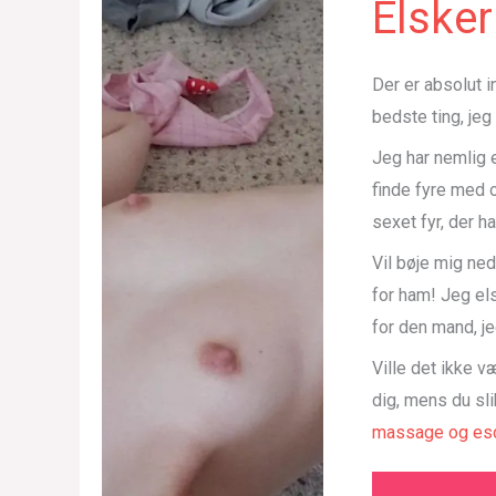
Elsker
Der er absolut i
bedste ting, jeg
Jeg har nemlig 
finde fyre med 
sexet fyr, der h
Vil bøje mig ned
for ham! Jeg els
for den mand, je
Ville det ikke v
dig, mens du sli
massage og esc