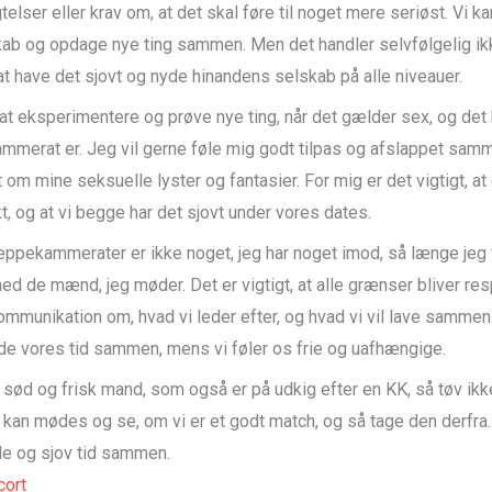
telser eller krav om, at det skal føre til noget mere seriøst. Vi k
ab og opdage nye ting sammen. Men det handler selvfølgelig ik
at have det sjovt og nyde hinandens selskab på alle niveauer.
at eksperimentere og prøve nye ting, når det gælder sex, og det 
mmerat er. Jeg vil gerne føle mig godt tilpas og afslappet sa
 om mine seksuelle lyster og fantasier. For mig er det vigtigt, at
, og at vi begge har det sjovt under vores dates.
neppekammerater er ikke noget, jeg har noget imod, så længe jeg 
ed de mænd, jeg møder. Det er vigtigt, at alle grænser bliver res
kommunikation om, hvad vi leder efter, og hvad vi vil lave samme
de vores tid sammen, mens vi føler os frie og uafhængige.
n sød og frisk mand, som også er på udkig efter en KK, så tøv ik
i kan mødes og se, om vi er et godt match, og så tage den derfra
e og sjov tid sammen.
ort