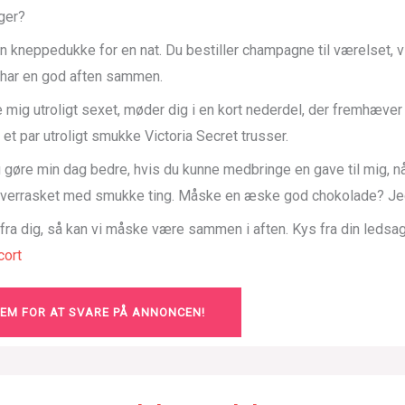
ger?
n kneppedukke for en nat. Du bestiller champagne til værelset, v
g har en god aften sammen.
 mig utroligt sexet, møder dig i en kort nederdel, der fremhæve
 et par utroligt smukke Victoria Secret trusser.
ig gøre min dag bedre, hvis du kunne medbringe en gave til mig, 
 overrasket med smukke ting. Måske en æske god chokolade? Jeg
 fra dig, så kan vi måske være sammen i aften. Kys fra din ledsa
ort
LEM FOR AT SVARE PÅ ANNONCEN!