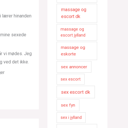
massage og
i lærer hinanden
escort dk
massage og
r mine sexede
escort jylland
massage og
når vi mødes. Jeg
eskorte
 ved det ikke.
sex annoncer
ger
sex escort
sex escort dk
sex fyn
sex i jylland