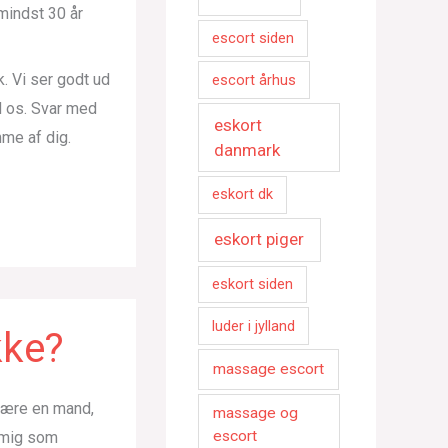
mindst 30 år
escort siden
k. Vi ser godt ud
escort århus
d os. Svar med
eskort
mme af dig.
danmark
eskort dk
eskort piger
eskort siden
luder i jylland
kke?
massage escort
 være en mand,
massage og
escort
e mig som