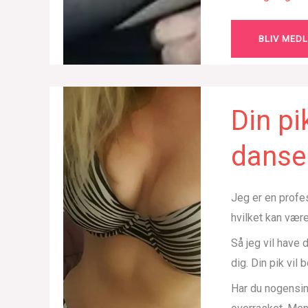
BLIV MED
Din pi
danser
Jeg er en profes
hvilket kan være
Så jeg vil have 
dig. Din pik vil 
Har du nogensind