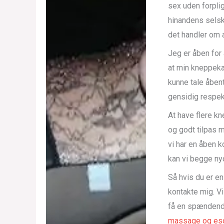
sex uden forplig
hinandens selsk
det handler om 
Jeg er åben for 
at min kneppeka
kunne tale åbent
gensidig respekt
At have flere k
og godt tilpas m
vi har en åben 
kan vi begge ny
Så hvis du er e
kontakte mig. V
få en spændend
massage og esc