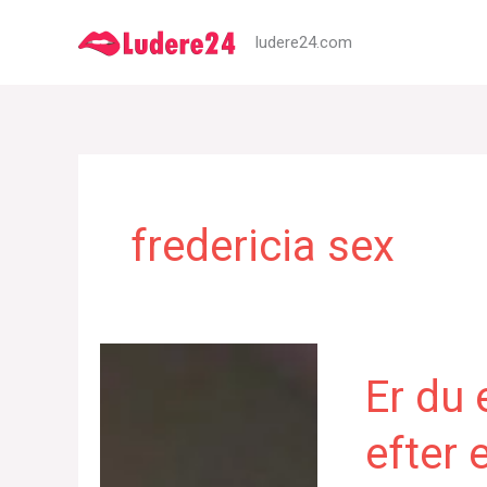
Gå
ludere24.com
til
indholdet
fredericia sex
Er du 
efter 