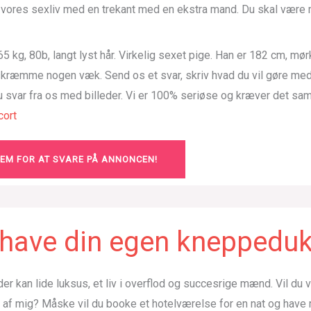
e vores sexliv med en trekant med en ekstra mand. Du skal være 
5 kg, 80b, langt lyst hår. Virkelig sexet pige. Han er 182 cm, mør
 skræmme nogen væk. Send os et svar, skriv hvad du vil gøre me
du svar fra os med billeder. Vi er 100% seriøse og kræver det sa
ort
LEM FOR AT SVARE PÅ ANNONCEN!
u have din egen kneppedu
der kan lide luksus, et liv i overflod og succesrige mænd. Vil du
g af mig? Måske vil du booke et hotelværelse for en nat og hav