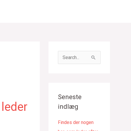
S
ø
g
e
f
Seneste
t
 leder
indlæg
e
r
Findes der nogen
: