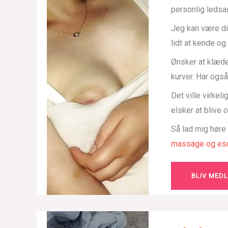
personlig ledsa
Jeg kan være di
lidt at kende o
Ønsker at klæde
kurver. Har også
Det ville virkel
elsker at blive
Så lad mig høre
massage og esc
BLIV MED