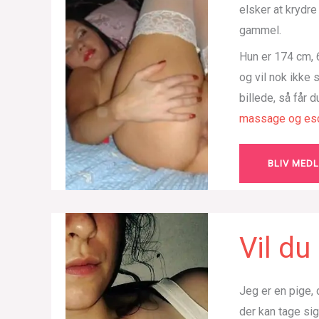
elsker at krydr
gammel.
Hun er 174 cm, 6
og vil nok ikke
billede, så får 
massage og esc
BLIV MED
Vil d
Jeg er en pige, 
der kan tage si