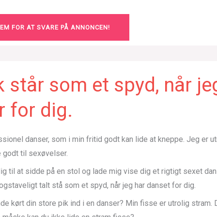
LEM FOR AT SVARE PÅ ANNONCEN!
k står som et spyd, når je
 for dig.
sionel danser, som i min fritid godt kan lide at kneppe. Jeg er utr
 godt til sexøvelser.
dig til at sidde på en stol og lade mig vise dig et rigtigt sexet d
bogstaveligt talt stå som et spyd, når jeg har danset for dig.
e kørt din store pik ind i en danser? Min fisse er utrolig stram. D