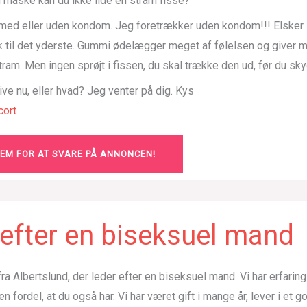
 måske kan du ikke lide en stram fisse?
 med eller uden kondom. Jeg foretrækker uden kondom!!! Elske
k til det yderste. Gummi ødelægger meget af følelsen og giver m
stram. Men ingen sprøjt i fissen, du skal trække den ud, før du sk
rive nu, eller hvad? Jeg venter på dig. Kys
ort
LEM FOR AT SVARE PÅ ANNONCEN!
efter en biseksuel mand
r fra Albertslund, der leder efter en biseksuel mand. Vi har erfarin
en fordel, at du også har. Vi har været gift i mange år, lever i et 