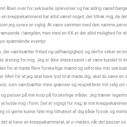
ret åben over for seksuelle oplevelser og har aldrig været bange
e en kneppekammerat har altid været noget, der tiltrak mig, da det
t, som jeg synes er vigtig. At være sammen med den samme perso
rænsende i længden, men med en KK er der altid mulighed for a
nye spændende eventyr.
e, der værdsætter frihed og uafhængighed, og derfor virker en
 løsning for mig. Jeg er ikke interesseret i at være bundet til 
en for at møde flere forskellige mænd og udforske min seksuali
r. Men for at jeg skal have lyst til at møde dig, skal du være en
son, som værdsætter mine grænser og respekterer mit valg om a
 og passer på min krop på forskellige måder. Jeg træner regel
 at holde mig i form. Det er vigtigt for mig, at min kneppekammer
eg vil gerne kunne føle mig tiltrukket af dig både fysisk og menta
 det at have en kneppekammerat, at vi mødes, når det passer os