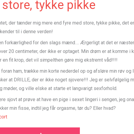
 store, tykke pikke
ntet, der tænder mig mere end fyre med store, tykke pikke, det er
 kender til i denne verden!
en forkærlighed for den slags mænd…. Ærgerligt at det er næsten
over 20 centimeter, der ikke er optaget. Min drøm er at komme i 
ar en fit krop, det vil simpelthen gøre mig ekstremt våd!!!!
 foran ham, trække min korte nederdel op og afsløre min røv og l
ker at DRILLE, der er ikke noget sjovere!!! Jeg er selvfølgelig 
g møder, og ville elske at starte et langvarigt sexforhold.
ære sjovt at prøve at have en pige i sexet lingeri i sengen, jeg on
kker min fisse, indtil jeg får orgasme, tør du? Eller hvad?
ort