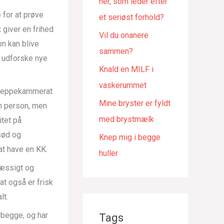
her, som leder efter
 for at prøve
et seriøst forhold?
 giver en frihed
Vil du onanere
n kan blive
sammen?
t udforske nye
Knald en MILF i
vaskerummet
 kneppekammerat
Mine bryster er fyldt
én person, men
med brystmælk
tet på
 sød og
Knep mig i begge
t have en KK.
huller
mæssigt og
at også er frisk
lt.
 begge, og har
Tags