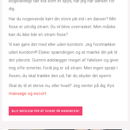
bogstaveligt talt stå som et spyd, når jeg har danset for
dig.
Har du nogensinde kørt din store pik ind i en danser? Min
fisse er utrolig stram. Du vil blive overrasket. Men måske
kan du ikke lide en stram fisse?
Vi kan gøre det med eller uden kondom. Jeg foretrækker
uden kondom!!! Elsker spændingen og at mærke din pik til
det yderste. Gummi ødelægger meget af følelsen og giver
mig ofte smerter, fordi jeg er så stram. Men ingen sprøjt i
fissen, du skal trække den ud, før du skyder din sperm.
Skal du til at skrive nu, eller hvad? Jeg venter på dig. Kys
massage og escort
BLIV MEDLEM FOR AT SVARE PÅ ANNONCEN!