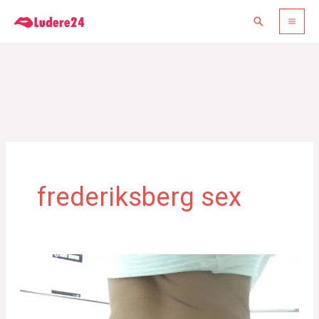
Gå
Søg
til
indholdet
frederiksberg sex