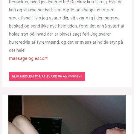
Respektér, hvad jeg leder efter! Og skriv kun til mig, hvis du
kan og virkelig har lyst til at møde og kneppe en stram
smuk fisse! Hvis jeg svarer dig, så svar mig i den samme
besked og send ikke nye hele tiden, fordi det er så svært at
holde styr på, hvad der er blevet sagt før! Jeg svarer
hundredvis af fyre/mænd, og det er svært at holde styr på
det hele!
massage og escort
BLIV MEDLEM FOR AT SVARE PÅ ANNONCEN!