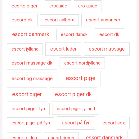
ecorte piger
eroguide
ero guide
escord dk
escort aalborg
escort annoncer
escort danmark
escort dansk
escort dk
escort luder
escort massage
escort jylland
escort massage dk
escort nordjylland
escort pige
escort og massage
escort piger
escort piger dk
escort piger fyn
escort piger jylland
escort på fyn
escort piger på fyn
escort sex
eskort danmark
escort siden
escort århus