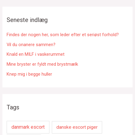
e
f
Seneste indlæg
t
e
Findes der nogen her, som leder efter et seriøst forhold?
r
Vil du onanere sammen?
:
Knald en MILF i vaskerummet
Mine bryster er fyldt med brystmælk
Knep mig i begge huller
Tags
danmark escort
danske escort piger