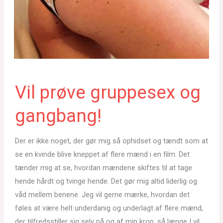
Vil prøve gruppesex og
gangbang!
Der er ikke noget, der gør mig så ophidset og tændt som at
se en kvinde blive kneppet af flere mænd i en film. Det
tænder mig at se, hvordan mændene skiftes til at tage
hende hårdt og tvinge hende. Det gør mig altid liderlig og
våd mellem benene. Jeg vil gerne mærke, hvordan det
føles at være helt underdanig og underlagt af flere mænd,
der tilfredsstiller sig selv på og af min krop, så længe I vil.