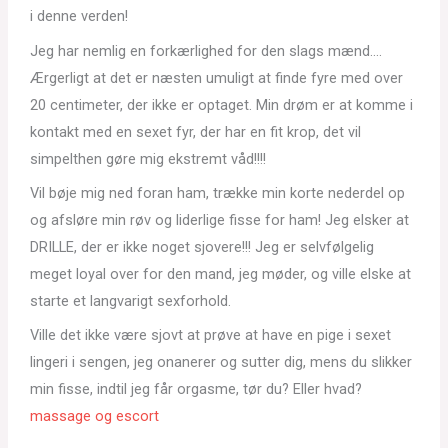
i denne verden!
Jeg har nemlig en forkærlighed for den slags mænd….
Ærgerligt at det er næsten umuligt at finde fyre med over
20 centimeter, der ikke er optaget. Min drøm er at komme i
kontakt med en sexet fyr, der har en fit krop, det vil
simpelthen gøre mig ekstremt våd!!!!
Vil bøje mig ned foran ham, trække min korte nederdel op
og afsløre min røv og liderlige fisse for ham! Jeg elsker at
DRILLE, der er ikke noget sjovere!!! Jeg er selvfølgelig
meget loyal over for den mand, jeg møder, og ville elske at
starte et langvarigt sexforhold.
Ville det ikke være sjovt at prøve at have en pige i sexet
lingeri i sengen, jeg onanerer og sutter dig, mens du slikker
min fisse, indtil jeg får orgasme, tør du? Eller hvad?
massage og escort