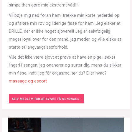
simpelthen gøre mig ekstremt våd!!!!
Vil bøje mig ned foran ham, trække min korte nederdel op
og afsløre min røv og liderlige fisse for ham! Jeg elsker at
DRILLE, der er ikke noget sjovere!!! Jeg er selvfølgelig
meget loyal over for den mand, jeg møder, og ville elske at
starte et langvarigt sexforhold.
Ville det ikke være sjovt at prøve at have en pige i sexet
lingeri i sengen, jeg onanerer og sutter dig, mens du slikker
min fisse, indtil jeg får orgasme, tør du? Eller hvad?
massage og escort
BLIV MEDLEM FOR AT SVARE PÅ ANNONCEN!