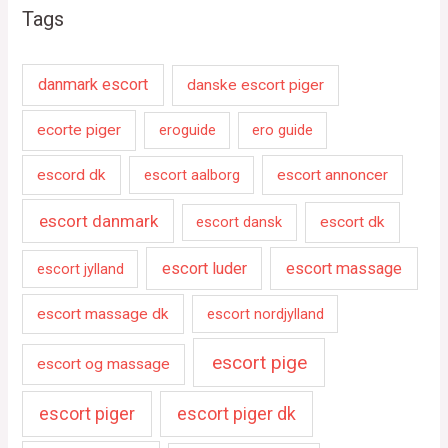
Tags
danmark escort
danske escort piger
ecorte piger
eroguide
ero guide
escord dk
escort aalborg
escort annoncer
escort danmark
escort dansk
escort dk
escort luder
escort massage
escort jylland
escort massage dk
escort nordjylland
escort pige
escort og massage
escort piger
escort piger dk