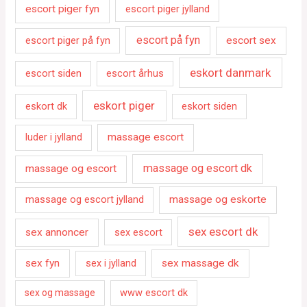
escort piger fyn
escort piger jylland
escort på fyn
escort piger på fyn
escort sex
eskort danmark
escort siden
escort århus
eskort piger
eskort dk
eskort siden
luder i jylland
massage escort
massage og escort dk
massage og escort
massage og escort jylland
massage og eskorte
sex escort dk
sex annoncer
sex escort
sex fyn
sex i jylland
sex massage dk
www escort dk
sex og massage