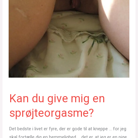
Kan du give mig en
sprøjteorgasme?
Det bedste i livet er fyre, der er gode til at kneppe … for jeg
skal fortælle dig en hemmelighed … det er, at jeg er en pige,