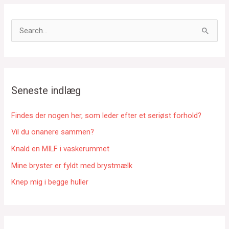
S
ø
g
e
f
Seneste indlæg
t
e
Findes der nogen her, som leder efter et seriøst forhold?
r
Vil du onanere sammen?
:
Knald en MILF i vaskerummet
Mine bryster er fyldt med brystmælk
Knep mig i begge huller