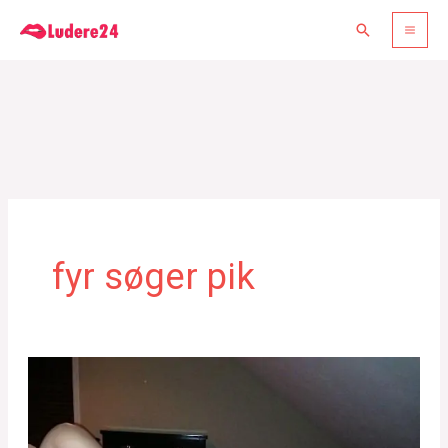
Gå
Søg
til
indholdet
fyr søger pik