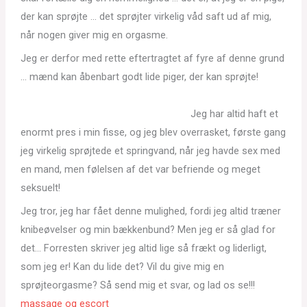
der kan sprøjte … det sprøjter virkelig våd saft ud af mig,
når nogen giver mig en orgasme.
Jeg er derfor med rette eftertragtet af fyre af denne grund
… mænd kan åbenbart godt lide piger, der kan sprøjte!
Jeg har altid haft et
enormt pres i min fisse, og jeg blev overrasket, første gang
jeg virkelig sprøjtede et springvand, når jeg havde sex med
en mand, men følelsen af det var befriende og meget
seksuelt!
Jeg tror, jeg har fået denne mulighed, fordi jeg altid træner
knibeøvelser og min bækkenbund? Men jeg er så glad for
det… Forresten skriver jeg altid lige så frækt og liderligt,
som jeg er! Kan du lide det? Vil du give mig en
sprøjteorgasme? Så send mig et svar, og lad os se!!!
massage og escort