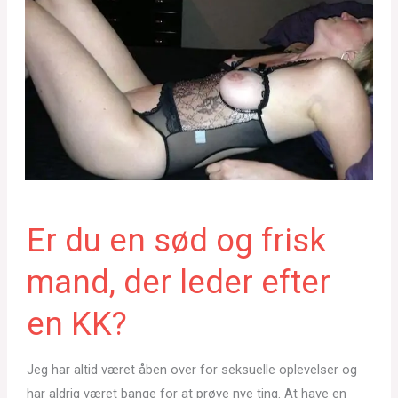
Er du en sød og frisk
mand, der leder efter
en KK?
Jeg har altid været åben over for seksuelle oplevelser og
har aldrig været bange for at prøve nye ting. At have en