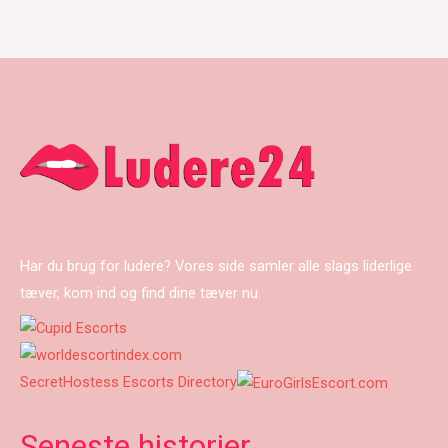
Har du brug for ludere? Vores side samler alle slags liderlige
tæver, kom ind og find dine tæver nu.
SecretHostess Escorts Directory
Seneste historier