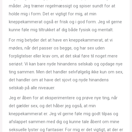
måder. Jeg træner regelmæssigt og spiser sundt for at
holde mig i form. Det er vigtigt for mig, at min
kneppekammerat også er frisk og i god form. Jeg vil gerne
kunne føle mig tiltrukket af dig både fysisk og mentalt.
For mig betyder det at have en kneppekammerat, at vi
mødes, når det passer os begge, og har sex uden
forpligtelser eller krav om, at det skal føre til noget mere
seriøst. Vi kan bare nyde hinandens selskab og opdage nye
ting sammen. Men det handler selvfølgelig ikke kun om sex,
det handler om at have det sjovt og nyde hinandens
selskab på alle niveauer.
Jeg er åben for at eksperimentere og prøve nye ting, når
det gælder sex, og det håber jeg også, at min
kneppekammerat er. Jeg vil gerne føle mig godt tilpas og
afslappet sammen med dig og kunne tale åbent om mine
seksuelle lyster og fantasier. For mig er det vigtigt, at der er