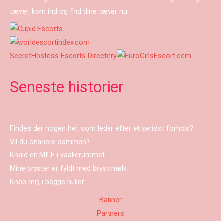
tæver, kom ind og find dine tæver nu.
SecretHostess Escorts Directory
Seneste historier
Findes der nogen her, som leder efter et seriøst forhold?
Vil du onanere sammen?
Knald en MILF i vaskerummet
Mine bryster er fyldt med brystmælk
Knep mig i begge huller
Banner
Partners