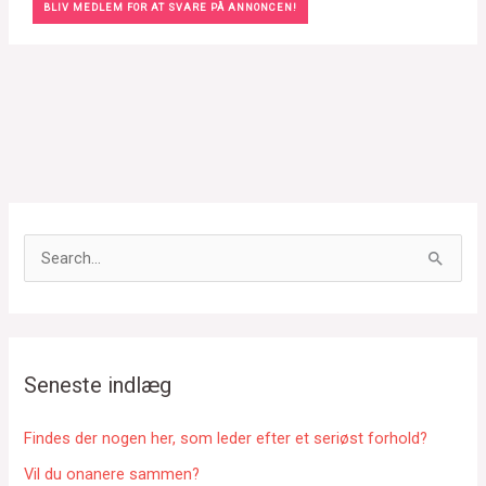
BLIV MEDLEM FOR AT SVARE PÅ ANNONCEN!
S
ø
g
e
f
Seneste indlæg
t
e
Findes der nogen her, som leder efter et seriøst forhold?
r
Vil du onanere sammen?