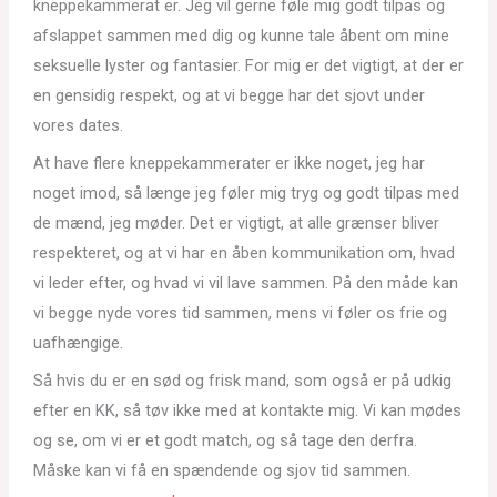
kneppekammerat er. Jeg vil gerne føle mig godt tilpas og
afslappet sammen med dig og kunne tale åbent om mine
seksuelle lyster og fantasier. For mig er det vigtigt, at der er
en gensidig respekt, og at vi begge har det sjovt under
vores dates.
At have flere kneppekammerater er ikke noget, jeg har
noget imod, så længe jeg føler mig tryg og godt tilpas med
de mænd, jeg møder. Det er vigtigt, at alle grænser bliver
respekteret, og at vi har en åben kommunikation om, hvad
vi leder efter, og hvad vi vil lave sammen. På den måde kan
vi begge nyde vores tid sammen, mens vi føler os frie og
uafhængige.
Så hvis du er en sød og frisk mand, som også er på udkig
efter en KK, så tøv ikke med at kontakte mig. Vi kan mødes
og se, om vi er et godt match, og så tage den derfra.
Måske kan vi få en spændende og sjov tid sammen.