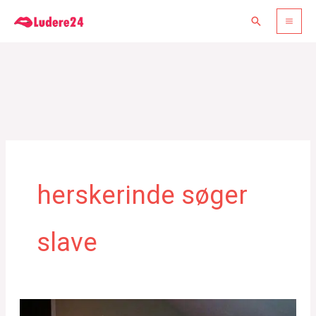
Gå
Søg
til
indholdet
herskerinde søger
slave