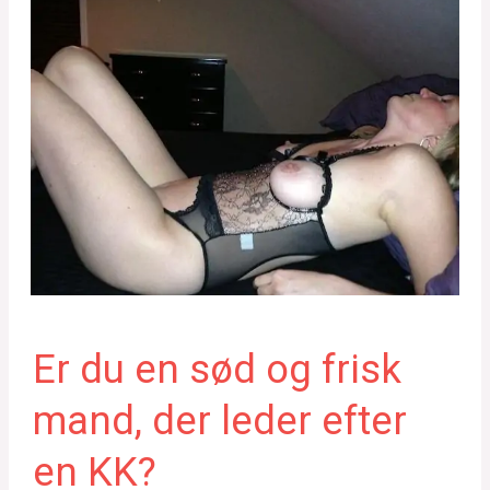
Er du en sød og frisk
mand, der leder efter
en KK?