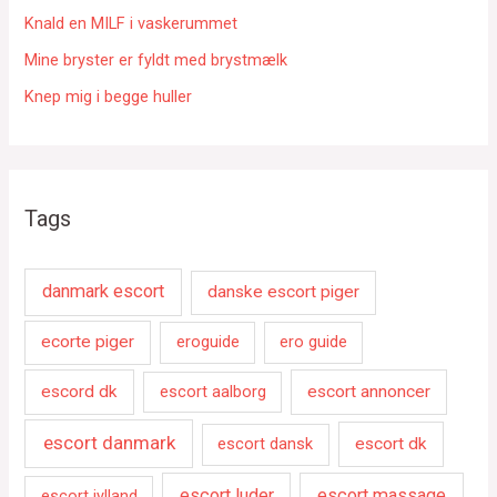
:
Knald en MILF i vaskerummet
Mine bryster er fyldt med brystmælk
Knep mig i begge huller
Tags
danmark escort
danske escort piger
ecorte piger
eroguide
ero guide
escord dk
escort aalborg
escort annoncer
escort danmark
escort dansk
escort dk
escort luder
escort massage
escort jylland