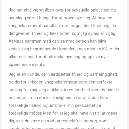
Jeg har altid været åben over for seksuelle oplevelser og
har aldrig været bange for at prøve nye ting. At have en
kneppekammerat har altid været noget, der tiltrak mig, da
det giver en frihed og fleksibilitet, som jeg synes er vigtig.
At være sammen med den samme person kan blive
kedeligt og begrænsende i længden, men med en KK er der
altid mulighed for at udforske nye ting og opleve nye
spændende eventyr.
Jeg er en kvinde, der værdsætter frihed og uafhængighed,
og derfor virker en kneppekammerat som den perfekte
løsning for mig. Jeg er ikke interesseret i at være bundet til
én person, men ønsker muligheden for at møde flere
forskellige mænd og udforske min seksualitet på
forskellige måder. Men for at jeg skal have lyst til at møde
dig, skal du være en sød og respektfuld person, som
værdsætter mine grænser og respekterer mit valg om at