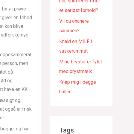
her, som leder efter
 for at prøve
et seriøst forhold?
 giver en frihed
Vil du onanere
n kan blive
sammen?
t udforske nye
Knald en MILF i
vaskerummet
 kneppekammerat
Mine bryster er fyldt
én person, men
med brystmælk
tet på
 sød og
Knep mig i begge
t have en KK.
huller
mæssigt og
at også er frisk
lt.
 begge, og har
Tags