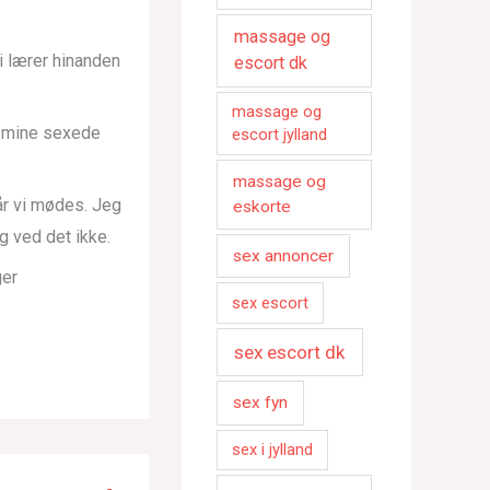
massage og
i lærer hinanden
escort dk
massage og
r mine sexede
escort jylland
massage og
når vi mødes. Jeg
eskorte
 ved det ikke.
sex annoncer
ger
sex escort
sex escort dk
sex fyn
sex i jylland