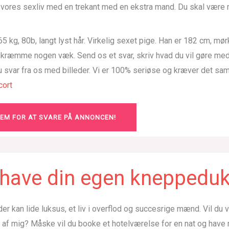
e vores sexliv med en trekant med en ekstra mand. Du skal være 
5 kg, 80b, langt lyst hår. Virkelig sexet pige. Han er 182 cm, mør
 skræmme nogen væk. Send os et svar, skriv hvad du vil gøre me
du svar fra os med billeder. Vi er 100% seriøse og kræver det sa
ort
LEM FOR AT SVARE PÅ ANNONCEN!
u have din egen kneppedu
der kan lide luksus, et liv i overflod og succesrige mænd. Vil du
g af mig? Måske vil du booke et hotelværelse for en nat og hav