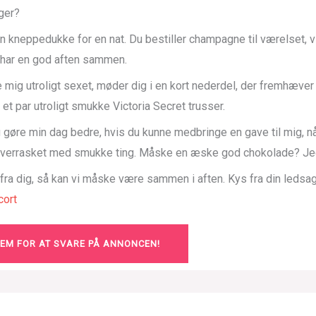
ger?
n kneppedukke for en nat. Du bestiller champagne til værelset, v
g har en god aften sammen.
 mig utroligt sexet, møder dig i en kort nederdel, der fremhæve
 et par utroligt smukke Victoria Secret trusser.
ig gøre min dag bedre, hvis du kunne medbringe en gave til mig, 
 overrasket med smukke ting. Måske en æske god chokolade? Jeg
 fra dig, så kan vi måske være sammen i aften. Kys fra din ledsa
ort
LEM FOR AT SVARE PÅ ANNONCEN!