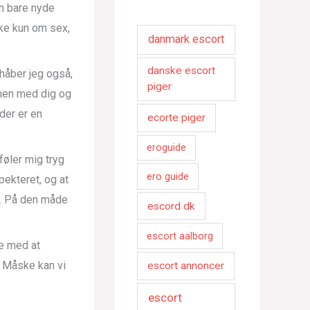
an bare nyde
ke kun om sex,
danmark escort
danske escort
håber jeg også,
piger
mmen med dig og
 der er en
ecorte piger
eroguide
føler mig tryg
ero guide
pekteret, og at
n. På den måde
escord dk
escort aalborg
ke med at
. Måske kan vi
escort annoncer
escort