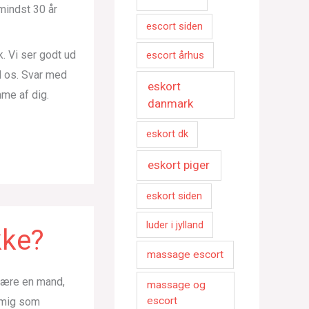
mindst 30 år
escort siden
k. Vi ser godt ud
escort århus
d os. Svar med
eskort
mme af dig.
danmark
eskort dk
eskort piger
eskort siden
luder i jylland
kke?
massage escort
 være en mand,
massage og
escort
e mig som