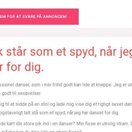
LEM FOR AT SVARE PÅ ANNONCEN!
k står som et spyd, når je
 for dig.
sionel danser, som i min fritid godt kan lide at kneppe. Jeg er utr
 godt til sexøvelser.
dig til at sidde på en stol og lade mig vise dig et rigtigt sexet d
bogstaveligt talt stå som et spyd, når jeg har danset for dig.
e kørt din store pik ind i en danser? Min fisse er utrolig stram. D