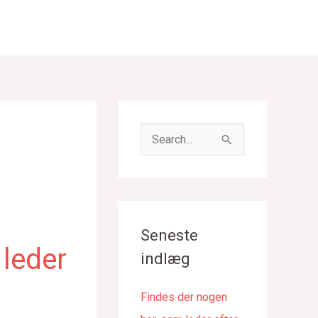
S
ø
g
e
f
Seneste
t
 leder
indlæg
e
r
Findes der nogen
: