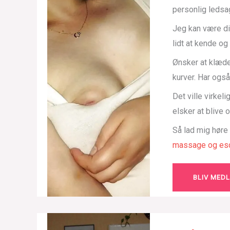
personlig ledsa
Jeg kan være di
lidt at kende o
Ønsker at klæde
kurver. Har også
Det ville virkel
elsker at blive
Så lad mig høre
massage og esc
BLIV MED