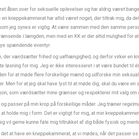
ret åben over for seksuelle oplevelser og har aldrig været bange
e en kneppekammerat har altid været noget, der tiltrak mig, da det
t, som jeg synes er vigtig. At være sammen med den samme perso
rænsende i længden, men med en KK er der altid mulighed for a
nye spændende eventyr.
e, der værdsætter frihed og uafhængighed, og derfor virker en
 løsning for mig. Jeg er ikke interesseret i at være bundet til 
en for at møde flere forskellige mænd og udforske min seksuali
r. Men for at jeg skal have lyst til at møde dig, skal du være en
son, som værdsætter mine grænser og respekterer mit valg om a
 og passer på min krop på forskellige måder. Jeg træner regel
 at holde mig i form. Det er vigtigt for mig, at min kneppekammer
eg vil gerne kunne føle mig tiltrukket af dig både fysisk og menta
 det at have en kneppekammerat, at vi mødes, når det passer os