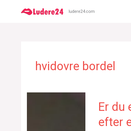
Gå
ludere24.com
til
indholdet
hvidovre bordel
Er du 
efter 