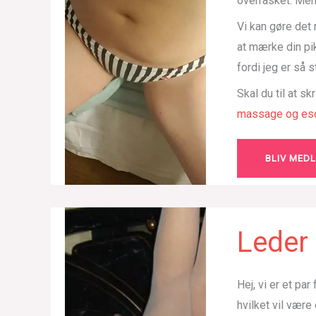
overrasket. Men
Vi kan gøre det
at mærke din pi
fordi jeg er så 
Skal du til at sk
massage og esc
BLIV MED
Leder 
Hej, vi er et pa
hvilket vil være 