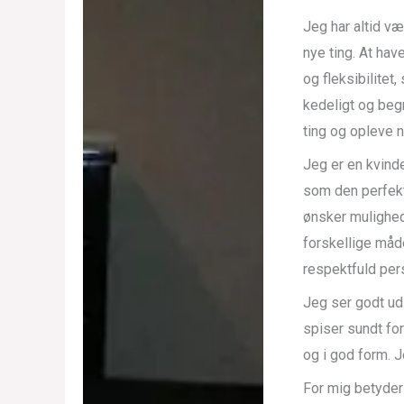
Jeg har altid væ
nye ting. At hav
og fleksibilite
kedeligt og beg
ting og opleve 
Jeg er en kvind
som den perfekte
ønsker mulighed
forskellige måde
respektfuld per
Jeg ser godt ud
spiser sundt for
og i god form. J
For mig betyder