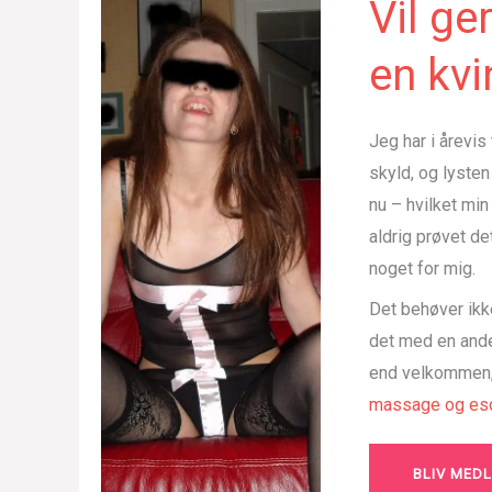
Vil g
en kvi
Jeg har i årevi
skyld, og lysten
nu – hvilket min
aldrig prøvet de
noget for mig.
Det behøver ikk
det med en ande
end velkommen, 
massage og esc
BLIV MED