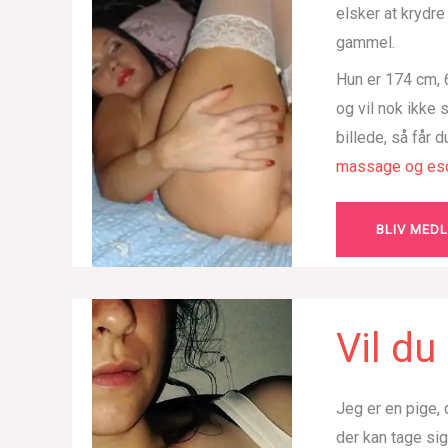
elsker at krydr
gammel.
Hun er 174 cm, 6
og vil nok ikke
billede, så får 
massage og esc
BLIV MED
Vil d
Jeg er en pige, 
der kan tage si