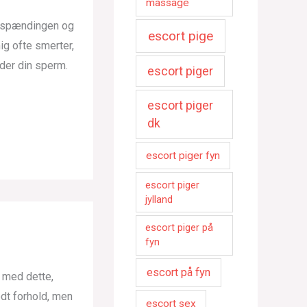
massage
r spændingen og
escort pige
ig ofte smerter,
yder din sperm.
escort piger
escort piger
dk
escort piger fyn
escort piger
jylland
escort piger på
fyn
escort på fyn
g med dette,
godt forhold, men
escort sex