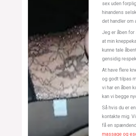
sex uden forplig
hinandens selsk
det handler om 
Jeg er åben for 
at min kneppeka
kunne tale åbent
gensidig respekt
At have flere k
og godt tilpas m
vi har en åben 
kan vi begge ny
Så hvis du er e
kontakte mig. V
få en spændend
massage og esc