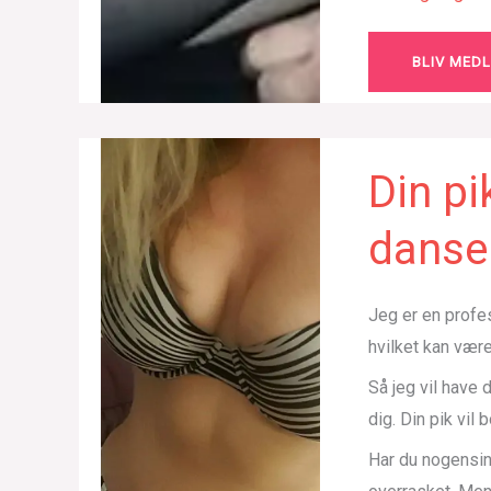
BLIV MED
Din pi
danser
Jeg er en profes
hvilket kan være
Så jeg vil have 
dig. Din pik vil 
Har du nogensind