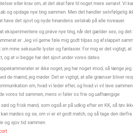
telser eller krav om, at det skal føre til noget mere seriøst. Vi k
ab og opdage nye ting sammen. Men det handler selvfølgelig ik
at have det sjovt og nyde hinandens selskab på alle niveauer.
at eksperimentere og prøve nye ting, når det gælder sex, og det 
mmerat er. Jeg vil gerne føle mig godt tilpas og afslappet sa
 om mine seksuelle lyster og fantasier. For mig er det vigtigt, at
, og at vi begge har det sjovt under vores dates.
neppekammerater er ikke noget, jeg har noget imod, så længe jeg 
ed de mænd, jeg møder. Det er vigtigt, at alle grænser bliver res
kommunikation om, hvad vi leder efter, og hvad vi vil lave samme
de vores tid sammen, mens vi føler os frie og uafhængige.
n sød og frisk mand, som også er på udkig efter en KK, så tøv ik
i kan mødes og se, om vi er et godt match, og så tage den derfra
e og sjov tid sammen.
ort