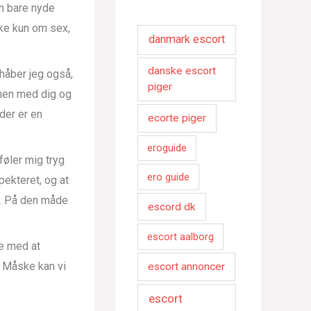
an bare nyde
ke kun om sex,
danmark escort
danske escort
håber jeg også,
piger
mmen med dig og
 der er en
ecorte piger
eroguide
føler mig tryg
ero guide
pekteret, og at
n. På den måde
escord dk
escort aalborg
ke med at
. Måske kan vi
escort annoncer
escort