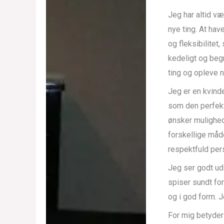
Jeg har altid væ
nye ting. At hav
og fleksibilite
kedeligt og beg
ting og opleve 
Jeg er en kvind
som den perfekte
ønsker mulighed
forskellige måde
respektfuld per
Jeg ser godt ud
spiser sundt for
og i god form. J
For mig betyder