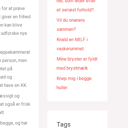
her, som leder efter
 for at prøve
et seriøst forhold?
 giver en frihed
Vil du onanere
n kan blive
sammen?
t udforske nye
Knald en MILF i
vaskerummet
 kneppekammerat
Mine bryster er fyldt
én person, men
med brystmælk
tet på
 sød og
Knep mig i begge
t have en KK.
huller
mæssigt og
at også er frisk
lt.
 begge, og har
Tags