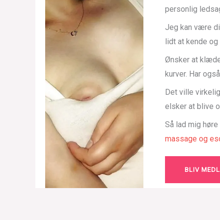
personlig ledsa
Jeg kan være di
lidt at kende o
Ønsker at klæde
kurver. Har også
Det ville virkel
elsker at blive
Så lad mig høre
massage og esc
BLIV MED