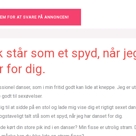
LEM FOR AT SVARE PÅ ANNONCEN!
k står som et spyd, når je
 for dig.
sionel danser, som i min fritid godt kan lide at kneppe. Jeg er utr
 godt til sexøvelser.
dig til at sidde på en stol og lade mig vise dig et rigtigt sexet d
bogstaveligt talt stå som et spyd, når jeg har danset for dig.
e kørt din store pik ind i en danser? Min fisse er utrolig stram. D