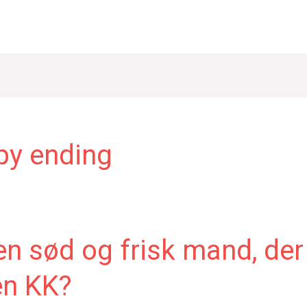
y ending
en sød og frisk mand, der
en KK?