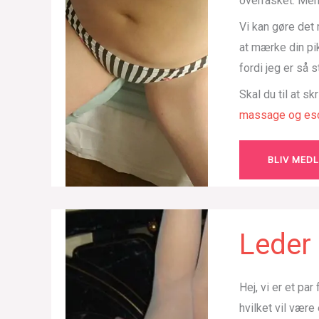
overrasket. Men
Vi kan gøre det
at mærke din pi
fordi jeg er så 
Skal du til at sk
massage og esc
BLIV MED
Leder 
Hej, vi er et pa
hvilket vil være 