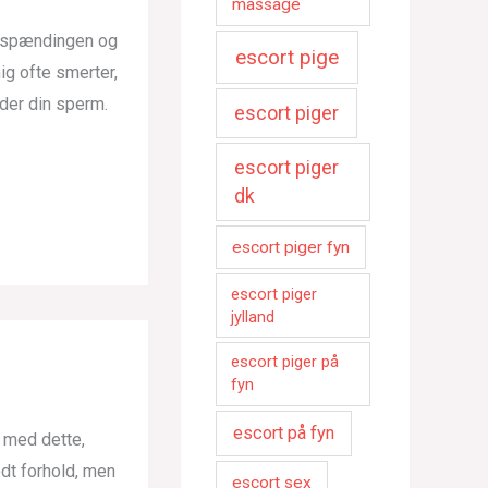
massage
r spændingen og
escort pige
ig ofte smerter,
yder din sperm.
escort piger
escort piger
dk
escort piger fyn
escort piger
jylland
escort piger på
fyn
escort på fyn
g med dette,
godt forhold, men
escort sex