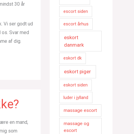
mindst 30 år
escort siden
k. Vi ser godt ud
escort århus
d os. Svar med
eskort
mme af dig.
danmark
eskort dk
eskort piger
eskort siden
luder i jylland
kke?
massage escort
 være en mand,
massage og
escort
e mig som