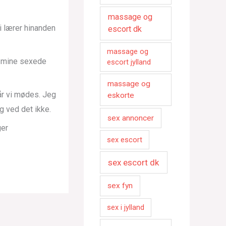
massage og
i lærer hinanden
escort dk
massage og
r mine sexede
escort jylland
massage og
når vi mødes. Jeg
eskorte
 ved det ikke.
sex annoncer
ger
sex escort
sex escort dk
sex fyn
sex i jylland