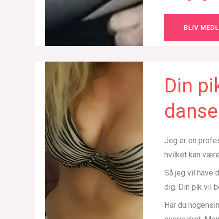
BLIV MED
Din pi
danser
Jeg er en profes
hvilket kan være
Så jeg vil have 
dig. Din pik vil 
Har du nogensind