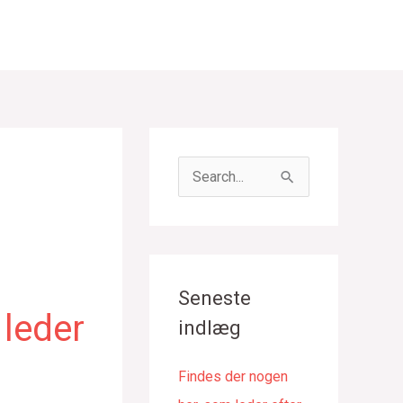
S
ø
g
e
f
Seneste
t
 leder
indlæg
e
r
Findes der nogen
: