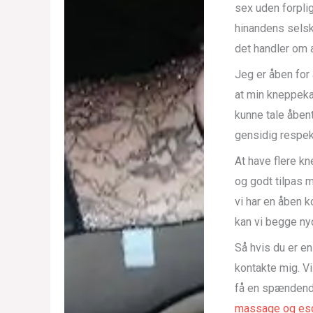
sex uden forplig
hinandens selsk
det handler om 
Jeg er åben for 
at min kneppeka
kunne tale åbent
gensidig respekt
At have flere k
og godt tilpas m
vi har en åben 
kan vi begge ny
Så hvis du er e
kontakte mig. V
få en spændend
massage og esc