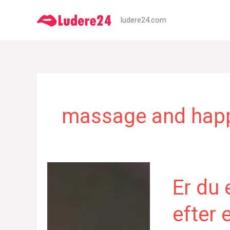
Gå
ludere24.com
til
indholdet
massage and happ
Er du 
efter 