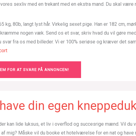
e vores sexliv med en trekant med en ekstra mand. Du skal være 
5 kg, 80b, langt lyst hår. Virkelig sexet pige. Han er 182 cm, mør
 skræmme nogen væk. Send os et svar, skriv hvad du vil gøre me
du svar fra os med billeder. Vi er 100% seriøse og kræver det sa
ort
LEM FOR AT SVARE PÅ ANNONCEN!
u have din egen kneppedu
der kan lide luksus, et liv i overflod og succesrige mænd. Vil du
g af mig? Måske vil du booke et hotelværelse for en nat og hav