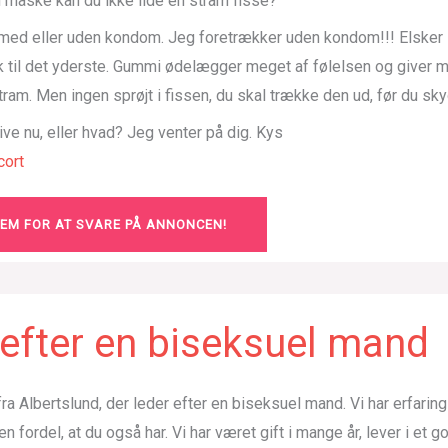
 måske kan du ikke lide en stram fisse?
 med eller uden kondom. Jeg foretrækker uden kondom!!! Elske
k til det yderste. Gummi ødelægger meget af følelsen og giver m
stram. Men ingen sprøjt i fissen, du skal trække den ud, før du sk
rive nu, eller hvad? Jeg venter på dig. Kys
ort
LEM FOR AT SVARE PÅ ANNONCEN!
efter en biseksuel mand
r fra Albertslund, der leder efter en biseksuel mand. Vi har erfarin
en fordel, at du også har. Vi har været gift i mange år, lever i et 