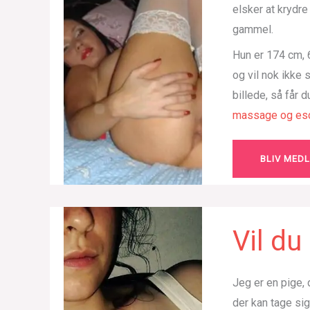
elsker at krydr
gammel.
Hun er 174 cm, 6
og vil nok ikke
billede, så får 
massage og esc
BLIV MED
Vil d
Jeg er en pige, 
der kan tage si