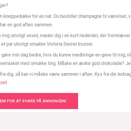
ger?
n kneppedukke for en nat. Du bestiller champagne til værelset, v
g har en god aften sammen.
 mig utroligt sexet, møder dig i en kort nederdel, der fremhæve
 et par utroligt smukke Victoria Secret trusser.
ig gøre min dag bedre, hvis du kunne medbringe en gave til mig, 
 overrasket med smukke ting. Måske en æske god chokolade? Jeg
 fra dig, så kan vi måske være sammen i aften. Kys fra din ledsa
ort
LEM FOR AT SVARE PÅ ANNONCEN!