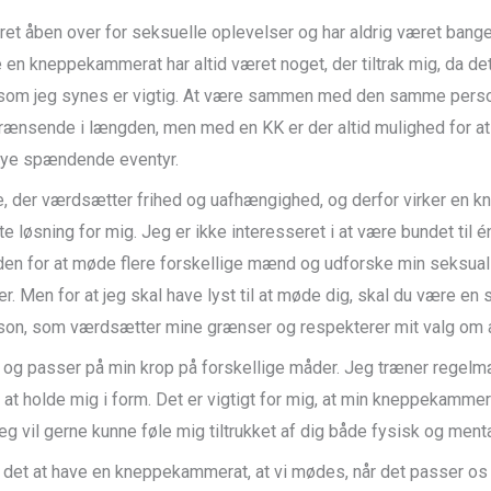
ret åben over for seksuelle oplevelser og har aldrig været bange
e en kneppekammerat har altid været noget, der tiltrak mig, da det
t, som jeg synes er vigtig. At være sammen med den samme perso
rænsende i længden, men med en KK er der altid mulighed for a
nye spændende eventyr.
e, der værdsætter frihed og uafhængighed, og derfor virker en
 løsning for mig. Jeg er ikke interesseret i at være bundet til 
en for at møde flere forskellige mænd og udforske min seksuali
r. Men for at jeg skal have lyst til at møde dig, skal du være en
son, som værdsætter mine grænser og respekterer mit valg om a
 og passer på min krop på forskellige måder. Jeg træner regel
 at holde mig i form. Det er vigtigt for mig, at min kneppekammer
eg vil gerne kunne føle mig tiltrukket af dig både fysisk og menta
 det at have en kneppekammerat, at vi mødes, når det passer os