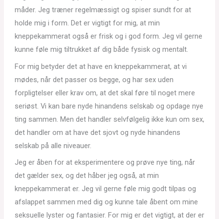
måder. Jeg træner regelmæssigt og spiser sundt for at
holde mig i form. Det er vigtigt for mig, at min
kneppekammerat også er frisk og i god form. Jeg vil gerne
kunne føle mig tiltrukket af dig både fysisk og mentalt.
For mig betyder det at have en kneppekammerat, at vi
mødes, når det passer os begge, og har sex uden
forpligtelser eller krav om, at det skal føre til noget mere
seriøst. Vi kan bare nyde hinandens selskab og opdage nye
ting sammen. Men det handler selvfølgelig ikke kun om sex,
det handler om at have det sjovt og nyde hinandens
selskab på alle niveauer.
Jeg er åben for at eksperimentere og prøve nye ting, når
det gælder sex, og det håber jeg også, at min
kneppekammerat er. Jeg vil gerne føle mig godt tilpas og
afslappet sammen med dig og kunne tale åbent om mine
seksuelle lyster og fantasier. For mig er det vigtigt, at der er