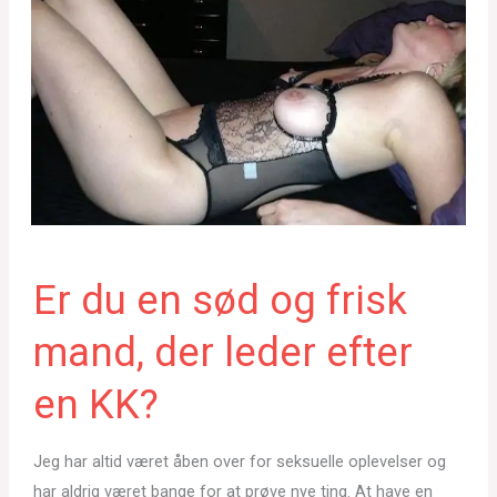
Er du en sød og frisk
mand, der leder efter
en KK?
Jeg har altid været åben over for seksuelle oplevelser og
har aldrig været bange for at prøve nye ting. At have en