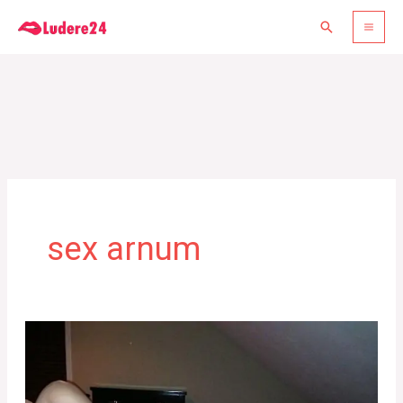
Gå
Søg
til
indholdet
sex arnum