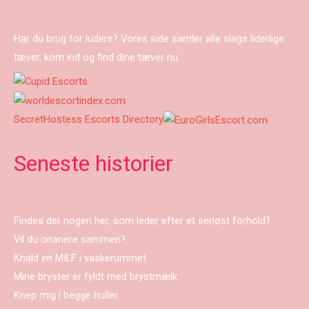
Har du brug for ludere? Vores side samler alle slags liderlige
tæver, kom ind og find dine tæver nu.
SecretHostess Escorts Directory
Seneste historier
Findes der nogen her, som leder efter et seriøst forhold?
Vil du onanere sammen?
Knald en MILF i vaskerummet
Mine bryster er fyldt med brystmælk
Knep mig i begge huller