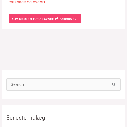
massage og escort
BLIV MEDLEM FOR AT SVARE PÅ ANNONCEN!
S
ø
g
e
f
Seneste indlæg
t