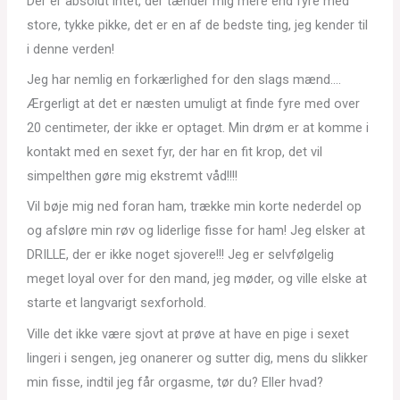
Der er absolut intet, der tænder mig mere end fyre med
store, tykke pikke, det er en af de bedste ting, jeg kender til
i denne verden!
Jeg har nemlig en forkærlighed for den slags mænd….
Ærgerligt at det er næsten umuligt at finde fyre med over
20 centimeter, der ikke er optaget. Min drøm er at komme i
kontakt med en sexet fyr, der har en fit krop, det vil
simpelthen gøre mig ekstremt våd!!!!
Vil bøje mig ned foran ham, trække min korte nederdel op
og afsløre min røv og liderlige fisse for ham! Jeg elsker at
DRILLE, der er ikke noget sjovere!!! Jeg er selvfølgelig
meget loyal over for den mand, jeg møder, og ville elske at
starte et langvarigt sexforhold.
Ville det ikke være sjovt at prøve at have en pige i sexet
lingeri i sengen, jeg onanerer og sutter dig, mens du slikker
min fisse, indtil jeg får orgasme, tør du? Eller hvad?