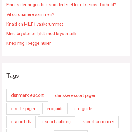
e
Findes der nogen her, som leder efter et seriøst forhold?
r
Vil du onanere sammen?
:
Knald en MILF i vaskerummet
Mine bryster er fyldt med brystmælk
Knep mig i begge huller
Tags
danmark escort
danske escort piger
ecorte piger
eroguide
ero guide
escord dk
escort aalborg
escort annoncer