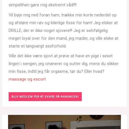
simpelthen gøre mig ekstremt våd!!!!
Vil bøje mig ned foran ham, trække min korte nederdel op
og afsløre min røv og liderlige fisse for ham! Jeg elsker at
DRILLE, der er ikke noget sjovere!!! Jeg er selvfølgelig
meget loyal over for den mand, jeg møder, og ville elske at
starte et langvarigt sexforhold.
Ville det ikke være sjovt at prøve at have en pige i sexet
lingeri i sengen, jeg onanerer og sutter dig, mens du slikker
min fisse, indtil jeg får orgasme, tør du? Eller hvad?
massage og escort
BLIV MEDLEM FOR AT SVARE PÅ ANNONCEN!