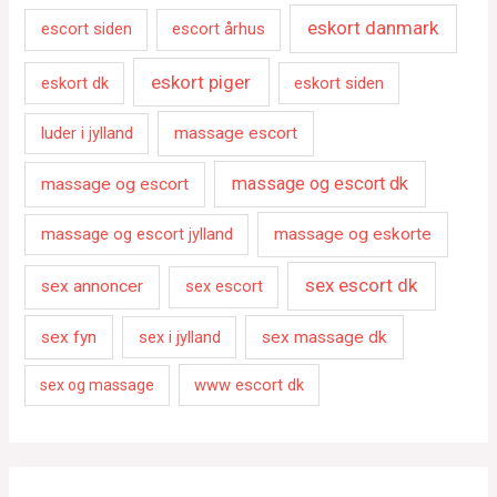
eskort danmark
escort siden
escort århus
eskort piger
eskort dk
eskort siden
luder i jylland
massage escort
massage og escort dk
massage og escort
massage og escort jylland
massage og eskorte
sex escort dk
sex annoncer
sex escort
sex fyn
sex i jylland
sex massage dk
www escort dk
sex og massage