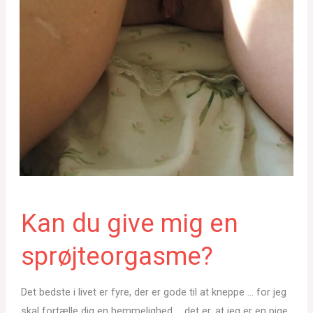
Kan du give mig en
sprøjteorgasme?
Det bedste i livet er fyre, der er gode til at kneppe … for jeg
skal fortælle dig en hemmelighed … det er, at jeg er en pige,