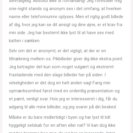
selvfølgelig. Absolut ikke til forhandling! Jeg forestiller mig
one-night stands og anonym sex i det omfang, at hverken
navne eller telefonnumre oplyses. Men et rigtig godt billede
af dig, hvor jeg kan se dit ansigt og dine øjne, er et krav fra
min side. Jeg har bestemt ikke lyst til at have sex med
katten i sækken.
Selv om det er anonymt, er det vigtigt, at der er en
tiltrækning mellem os. Pikbilleder giver dig ikke ekstra point.
Jeg betragter det kun som noget vulgært og ekstremt
frastødende med den slags billeder her på siden. I
virkeligheden er det dog en helt anden sag! Fang min
opmærksomhed først med en ordentlig præsentation og
et pænt, venligt svar. Hvis jeg er interesseret i dig, får du
adgang til alle mine billeder, og jeg svarer på din besked.
Måske er du bare midlertidigt i byen og har lyst til lidt
hyggeligt selskab for en aften eller nat? Vi kan dog ikke