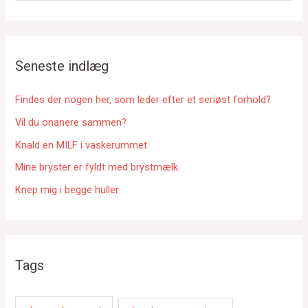
g
e
f
Seneste indlæg
t
e
Findes der nogen her, som leder efter et seriøst forhold?
r
Vil du onanere sammen?
:
Knald en MILF i vaskerummet
Mine bryster er fyldt med brystmælk
Knep mig i begge huller
Tags