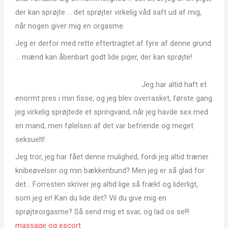
der kan sprøjte … det sprøjter virkelig våd saft ud af mig,
når nogen giver mig en orgasme.
Jeg er derfor med rette eftertragtet af fyre af denne grund
… mænd kan åbenbart godt lide piger, der kan sprøjte!
Jeg har altid haft et
enormt pres i min fisse, og jeg blev overrasket, første gang
jeg virkelig sprøjtede et springvand, når jeg havde sex med
en mand, men følelsen af det var befriende og meget
seksuelt!
Jeg tror, jeg har fået denne mulighed, fordi jeg altid træner
knibeøvelser og min bækkenbund? Men jeg er så glad for
det… Forresten skriver jeg altid lige så frækt og liderligt,
som jeg er! Kan du lide det? Vil du give mig en
sprøjteorgasme? Så send mig et svar, og lad os se!!!
massage og escort