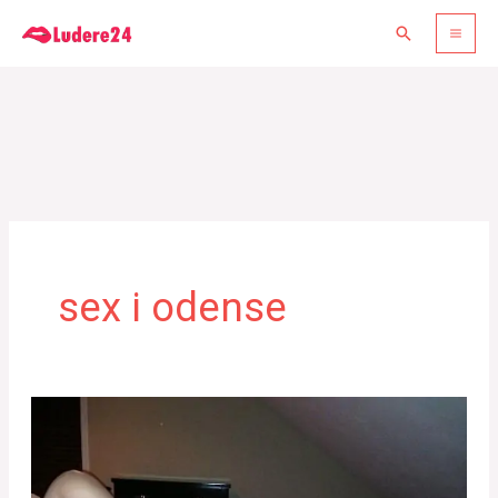
Gå
Søg
til
indholdet
sex i odense