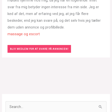
mødes hjemme hos mig, da jeg har en logerende. Intet
svar fra mig betyder ingen interesse fra min side. Jeg er
ked af det, men af erfaring ved jeg, at jeg får flere
beskeder, end jeg kan svare på, og det selv hvis jeg tæller
dem uden annonce og profilbillede.
massage og escort
BLIV MEDLEM FOR AT SVARE PÅ ANNONCEN!
S
ø