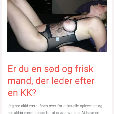
Er du en sød og frisk
mand, der leder efter
en KK?
Jeg har altid været åben over for seksuelle oplevelser og
har aldrig været bange for at prøve nye ting. At have en