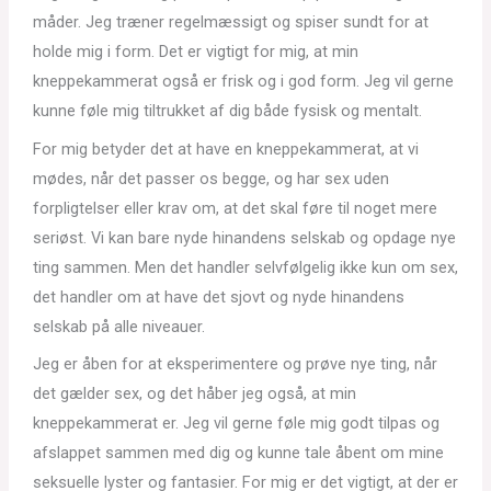
måder. Jeg træner regelmæssigt og spiser sundt for at
holde mig i form. Det er vigtigt for mig, at min
kneppekammerat også er frisk og i god form. Jeg vil gerne
kunne føle mig tiltrukket af dig både fysisk og mentalt.
For mig betyder det at have en kneppekammerat, at vi
mødes, når det passer os begge, og har sex uden
forpligtelser eller krav om, at det skal føre til noget mere
seriøst. Vi kan bare nyde hinandens selskab og opdage nye
ting sammen. Men det handler selvfølgelig ikke kun om sex,
det handler om at have det sjovt og nyde hinandens
selskab på alle niveauer.
Jeg er åben for at eksperimentere og prøve nye ting, når
det gælder sex, og det håber jeg også, at min
kneppekammerat er. Jeg vil gerne føle mig godt tilpas og
afslappet sammen med dig og kunne tale åbent om mine
seksuelle lyster og fantasier. For mig er det vigtigt, at der er