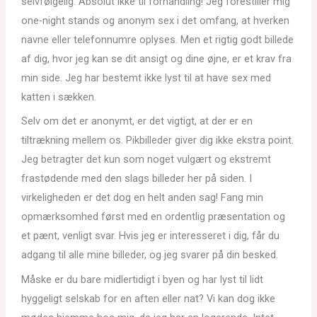
selvfølgelig. Absolut ikke til forhandling! Jeg forestiller mig
one-night stands og anonym sex i det omfang, at hverken
navne eller telefonnumre oplyses. Men et rigtig godt billede
af dig, hvor jeg kan se dit ansigt og dine øjne, er et krav fra
min side. Jeg har bestemt ikke lyst til at have sex med
katten i sækken.
Selv om det er anonymt, er det vigtigt, at der er en
tiltrækning mellem os. Pikbilleder giver dig ikke ekstra point.
Jeg betragter det kun som noget vulgært og ekstremt
frastødende med den slags billeder her på siden. I
virkeligheden er det dog en helt anden sag! Fang min
opmærksomhed først med en ordentlig præsentation og
et pænt, venligt svar. Hvis jeg er interesseret i dig, får du
adgang til alle mine billeder, og jeg svarer på din besked.
Måske er du bare midlertidigt i byen og har lyst til lidt
hyggeligt selskab for en aften eller nat? Vi kan dog ikke