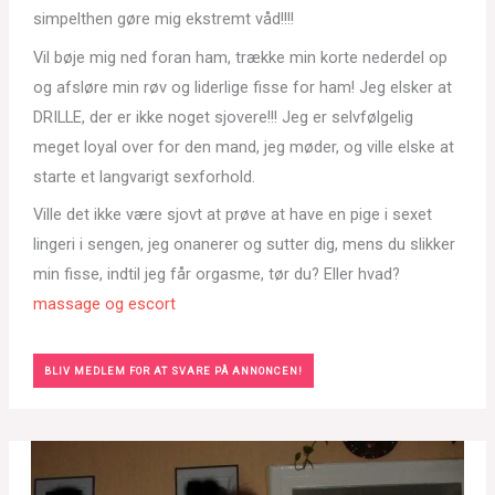
simpelthen gøre mig ekstremt våd!!!!
Vil bøje mig ned foran ham, trække min korte nederdel op
og afsløre min røv og liderlige fisse for ham! Jeg elsker at
DRILLE, der er ikke noget sjovere!!! Jeg er selvfølgelig
meget loyal over for den mand, jeg møder, og ville elske at
starte et langvarigt sexforhold.
Ville det ikke være sjovt at prøve at have en pige i sexet
lingeri i sengen, jeg onanerer og sutter dig, mens du slikker
min fisse, indtil jeg får orgasme, tør du? Eller hvad?
massage og escort
BLIV MEDLEM FOR AT SVARE PÅ ANNONCEN!