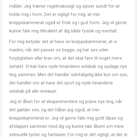
måder. Jeg træner regelmæssigt og spiser sundt for at
holde mig i form. Det er vigtigt for mig, at min
kneppekammerat også er frisk og i god form. Jeg vil gerne
kunne føle mig tiltrukket af dig både fysisk og mentalt.
For mig betyder det at have en kneppekammerat, at vi
mødes, når det passer os begge, og har sex uden
forpligtelser eller krav om, at det skal føre til noget mere
seriøst. Vi kan bare nyde hinandens selskab og opdage nye
ting sammen. Men det handler selvfølgelig ikke kun om sex,
det handler om at have det sjovt og nyde hinandens
selskab på alle niveauer.
Jeg er åben for at eksperimentere og prøve nye ting, når
det gælder sex, og det håber jeg også, at min
kneppekammerat er. Jeg vil gerne føle mig godt tilpas og
afslappet sammen med dig og kunne tale åbent om mine
seksuelle lyster og fantasier. For mig er det vigtigt, at der er