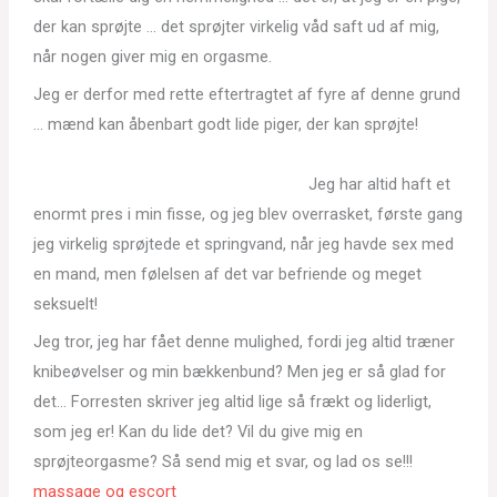
der kan sprøjte … det sprøjter virkelig våd saft ud af mig,
når nogen giver mig en orgasme.
Jeg er derfor med rette eftertragtet af fyre af denne grund
… mænd kan åbenbart godt lide piger, der kan sprøjte!
Jeg har altid haft et
enormt pres i min fisse, og jeg blev overrasket, første gang
jeg virkelig sprøjtede et springvand, når jeg havde sex med
en mand, men følelsen af det var befriende og meget
seksuelt!
Jeg tror, jeg har fået denne mulighed, fordi jeg altid træner
knibeøvelser og min bækkenbund? Men jeg er så glad for
det… Forresten skriver jeg altid lige så frækt og liderligt,
som jeg er! Kan du lide det? Vil du give mig en
sprøjteorgasme? Så send mig et svar, og lad os se!!!
massage og escort