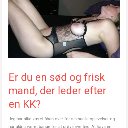
Er du en sød og frisk
mand, der leder efter
en KK?
Jeg har altid været åben over for seksuelle oplevelser og
har aldrig været bange for at prøve nye ting. At have en