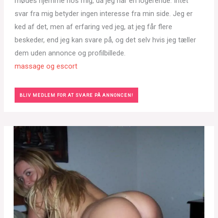
mødes hjemme hos mig, da jeg har en logerende. Intet
svar fra mig betyder ingen interesse fra min side. Jeg er
ked af det, men af erfaring ved jeg, at jeg får flere
beskeder, end jeg kan svare på, og det selv hvis jeg tæller
dem uden annonce og profilbillede.
massage og escort
BLIV MEDLEM FOR AT SVARE PÅ ANNONCEN!