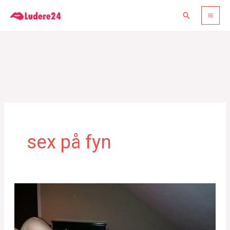
Gå
Søg
til
indholdet
sex på fyn