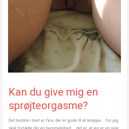
Kan du give mig en
sprøjteorgasme?
Det bedste i livet er fyre, der er gode til at kneppe … for jeg
skal fortælle dig en hemmelighed … det er, at jeg er en pige,