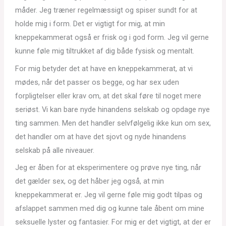
måder. Jeg træner regelmæssigt og spiser sundt for at
holde mig i form. Det er vigtigt for mig, at min
kneppekammerat også er frisk og i god form. Jeg vil gerne
kunne føle mig tiltrukket af dig både fysisk og mentalt.
For mig betyder det at have en kneppekammerat, at vi
mødes, når det passer os begge, og har sex uden
forpligtelser eller krav om, at det skal føre til noget mere
seriøst. Vi kan bare nyde hinandens selskab og opdage nye
ting sammen. Men det handler selvfølgelig ikke kun om sex,
det handler om at have det sjovt og nyde hinandens
selskab på alle niveauer.
Jeg er åben for at eksperimentere og prøve nye ting, når
det gælder sex, og det håber jeg også, at min
kneppekammerat er. Jeg vil gerne føle mig godt tilpas og
afslappet sammen med dig og kunne tale åbent om mine
seksuelle lyster og fantasier. For mig er det vigtigt, at der er