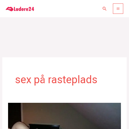
Gå
Søg
til
indholdet
sex på rasteplads