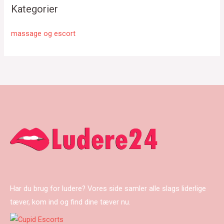
Kategorier
massage og escort
Har du brug for ludere? Vores side samler alle slags liderlige
tæver, kom ind og find dine tæver nu.