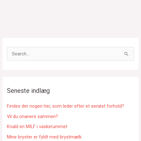
S
ø
g
e
f
Seneste indlæg
t
e
Findes der nogen her, som leder efter et seriøst forhold?
r
Vil du onanere sammen?
:
Knald en MILF i vaskerummet
Mine bryster er fyldt med brystmælk