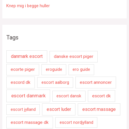
Knep mig i begge huller
Tags
danmark escort
danske escort piger
ecorte piger
eroguide
ero guide
escord dk
escort aalborg
escort annoncer
escort danmark
escort dansk
escort dk
escort luder
escort massage
escort jylland
escort massage dk
escort nordjylland