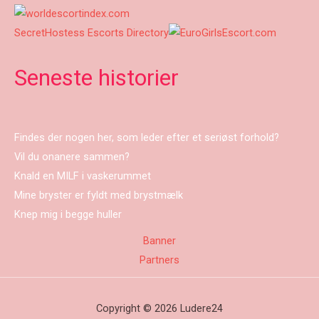
SecretHostess Escorts Directory
Seneste historier
Findes der nogen her, som leder efter et seriøst forhold?
Vil du onanere sammen?
Knald en MILF i vaskerummet
Mine bryster er fyldt med brystmælk
Knep mig i begge huller
Banner
Partners
Copyright © 2026 Ludere24