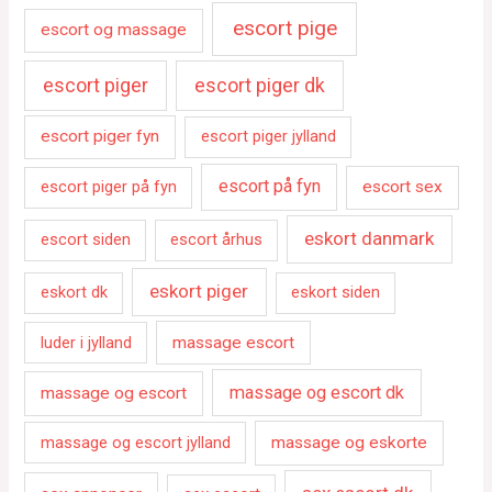
escort pige
escort og massage
escort piger
escort piger dk
escort piger fyn
escort piger jylland
escort på fyn
escort piger på fyn
escort sex
eskort danmark
escort siden
escort århus
eskort piger
eskort dk
eskort siden
luder i jylland
massage escort
massage og escort dk
massage og escort
massage og escort jylland
massage og eskorte