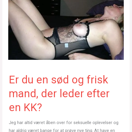
Er du en sød og frisk
mand, der leder efter
en KK?
Jeg har altid været åben over for seksuelle oplevelser og
har aldrig været bange for at prøve nye ting. At have en