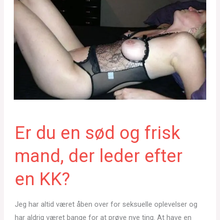
Er du en sød og frisk
mand, der leder efter
en KK?
Jeg har altid været åben over for seksuelle oplevelser og
har aldrig været bange for at prøve nye ting. At have en