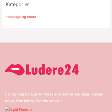
Kategorier
massage og escort
Har du brug for ludere? Vores side samler alle slags liderlige
tæver, kom ind og find dine tæver nu.