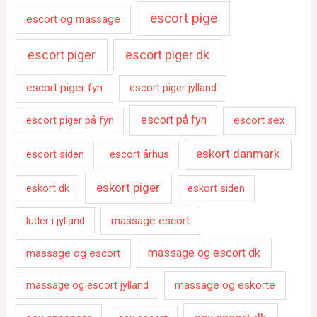
escort pige
escort og massage
escort piger
escort piger dk
escort piger fyn
escort piger jylland
escort på fyn
escort piger på fyn
escort sex
eskort danmark
escort siden
escort århus
eskort piger
eskort dk
eskort siden
luder i jylland
massage escort
massage og escort dk
massage og escort
massage og escort jylland
massage og eskorte