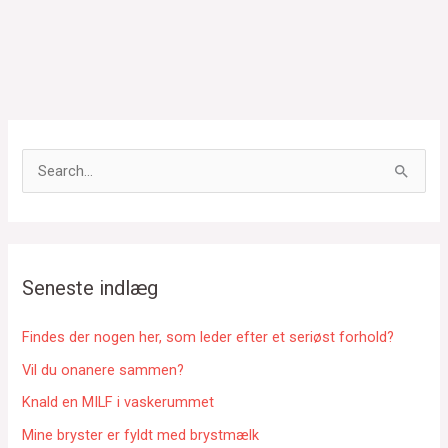
S
ø
g
e
f
Seneste indlæg
t
e
Findes der nogen her, som leder efter et seriøst forhold?
r
Vil du onanere sammen?
:
Knald en MILF i vaskerummet
Mine bryster er fyldt med brystmælk