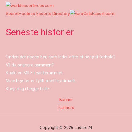
SecretHostess Escorts Directory
Seneste historier
Findes der nogen her, som leder efter et seriøst forhold?
Vil du onanere sammen?
Knald en MILF i vaskerummet
Mine bryster er fyldt med brystmælk
Knep mig i begge huller
Banner
Partners
Copyright © 2026 Ludere24