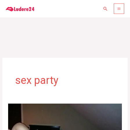
Gå
Søg
til
indholdet
sex party