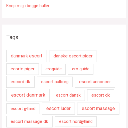
Knep mig i begge huller
Tags
danmark escort
danske escort piger
ecorte piger
eroguide
ero guide
escord dk
escort aalborg
escort annoncer
escort danmark
escort dansk
escort dk
escort luder
escort massage
escort jylland
escort massage dk
escort nordjylland