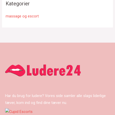
Kategorier
massage og escort
Har du brug for ludere? Vores side samler alle slags liderlige
tæver, kom ind og find dine tæver nu.