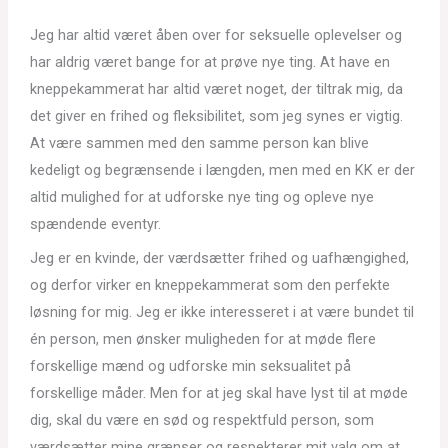
Jeg har altid været åben over for seksuelle oplevelser og
har aldrig været bange for at prøve nye ting. At have en
kneppekammerat har altid været noget, der tiltrak mig, da
det giver en frihed og fleksibilitet, som jeg synes er vigtig.
At være sammen med den samme person kan blive
kedeligt og begrænsende i længden, men med en KK er der
altid mulighed for at udforske nye ting og opleve nye
spændende eventyr.
Jeg er en kvinde, der værdsætter frihed og uafhængighed,
og derfor virker en kneppekammerat som den perfekte
løsning for mig. Jeg er ikke interesseret i at være bundet til
én person, men ønsker muligheden for at møde flere
forskellige mænd og udforske min seksualitet på
forskellige måder. Men for at jeg skal have lyst til at møde
dig, skal du være en sød og respektfuld person, som
værdsætter mine grænser og respekterer mit valg om at