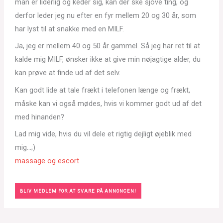
man er liderlig og keder sig, kan der ske sjove ting, og
derfor leder jeg nu efter en fyr mellem 20 og 30 år, som
har lyst til at snakke med en MILF.
Ja, jeg er mellem 40 og 50 år gammel. Så jeg har ret til at
kalde mig MILF, ønsker ikke at give min nøjagtige alder, du
kan prøve at finde ud af det selv.
Kan godt lide at tale frækt i telefonen længe og frækt,
måske kan vi også mødes, hvis vi kommer godt ud af det
med hinanden?
Lad mig vide, hvis du vil dele et rigtig dejligt øjeblik med
mig…;)
massage og escort
BLIV MEDLEM FOR AT SVARE PÅ ANNONCEN!