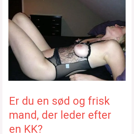
Er du en sød og frisk
mand, der leder efter
en KK?