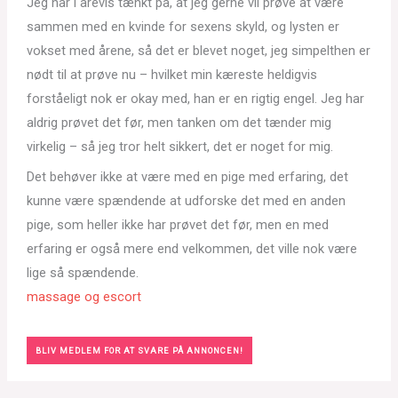
Jeg har i årevis tænkt på, at jeg gerne vil prøve at være
sammen med en kvinde for sexens skyld, og lysten er
vokset med årene, så det er blevet noget, jeg simpelthen er
nødt til at prøve nu – hvilket min kæreste heldigvis
forståeligt nok er okay med, han er en rigtig engel. Jeg har
aldrig prøvet det før, men tanken om det tænder mig
virkelig – så jeg tror helt sikkert, det er noget for mig.
Det behøver ikke at være med en pige med erfaring, det
kunne være spændende at udforske det med en anden
pige, som heller ikke har prøvet det før, men en med
erfaring er også mere end velkommen, det ville nok være
lige så spændende.
massage og escort
BLIV MEDLEM FOR AT SVARE PÅ ANNONCEN!