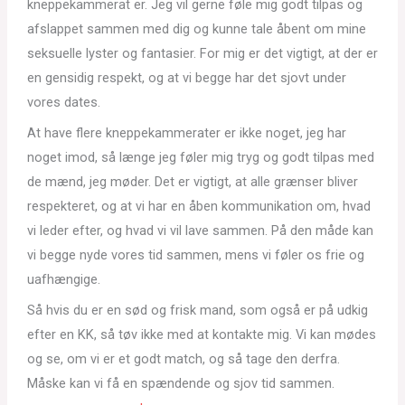
kneppekammerat er. Jeg vil gerne føle mig godt tilpas og
afslappet sammen med dig og kunne tale åbent om mine
seksuelle lyster og fantasier. For mig er det vigtigt, at der er
en gensidig respekt, og at vi begge har det sjovt under
vores dates.
At have flere kneppekammerater er ikke noget, jeg har
noget imod, så længe jeg føler mig tryg og godt tilpas med
de mænd, jeg møder. Det er vigtigt, at alle grænser bliver
respekteret, og at vi har en åben kommunikation om, hvad
vi leder efter, og hvad vi vil lave sammen. På den måde kan
vi begge nyde vores tid sammen, mens vi føler os frie og
uafhængige.
Så hvis du er en sød og frisk mand, som også er på udkig
efter en KK, så tøv ikke med at kontakte mig. Vi kan mødes
og se, om vi er et godt match, og så tage den derfra.
Måske kan vi få en spændende og sjov tid sammen.