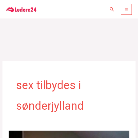
Gå
Søg
til
indholdet
sex tilbydes i
sønderjylland