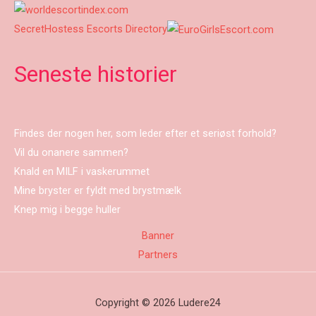
SecretHostess Escorts Directory
Seneste historier
Findes der nogen her, som leder efter et seriøst forhold?
Vil du onanere sammen?
Knald en MILF i vaskerummet
Mine bryster er fyldt med brystmælk
Knep mig i begge huller
Banner
Partners
Copyright © 2026 Ludere24