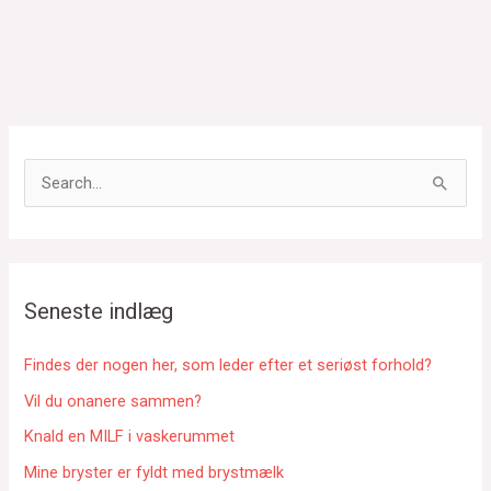
S
ø
g
e
f
Seneste indlæg
t
e
Findes der nogen her, som leder efter et seriøst forhold?
r
Vil du onanere sammen?
:
Knald en MILF i vaskerummet
Mine bryster er fyldt med brystmælk