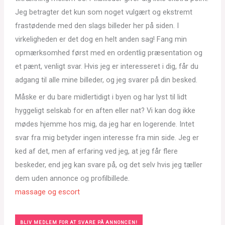
Jeg betragter det kun som noget vulgært og ekstremt
frastødende med den slags billeder her på siden. I
virkeligheden er det dog en helt anden sag! Fang min
opmærksomhed først med en ordentlig præsentation og
et pænt, venligt svar. Hvis jeg er interesseret i dig, får du
adgang til alle mine billeder, og jeg svarer på din besked.
Måske er du bare midlertidigt i byen og har lyst til lidt
hyggeligt selskab for en aften eller nat? Vi kan dog ikke
mødes hjemme hos mig, da jeg har en logerende. Intet
svar fra mig betyder ingen interesse fra min side. Jeg er
ked af det, men af erfaring ved jeg, at jeg får flere
beskeder, end jeg kan svare på, og det selv hvis jeg tæller
dem uden annonce og profilbillede.
massage og escort
BLIV MEDLEM FOR AT SVARE PÅ ANNONCEN!