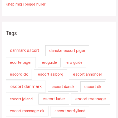
Knep mig i begge huller
Tags
danmark escort
danske escort piger
ecorte piger
eroguide
ero guide
escord dk
escort aalborg
escort annoncer
escort danmark
escort dansk
escort dk
escort luder
escort massage
escort jylland
escort massage dk
escort nordjylland