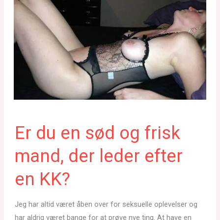
Er du en sød og frisk
mand, der leder efter
en KK?
Jeg har altid været åben over for seksuelle oplevelser og
har aldrig været bange for at prøve nye ting. At have en