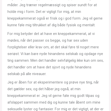
måder. Jeg træner regelmæssigt og spiser sundt for at
holde mig i form. Det er vigtigt for mig, at min
kneppekammerat også er frisk og i god form. Jeg vil gerne
kunne føle mig tiltrukket af dig både fysisk og mentalt.
For mig betyder det at have en kneppekammerat, at vi
mødes, når det passer os begge, og har sex uden
forpligtelser eller krav om, at det skal føre til noget mere
seriøst. Vi kan bare nyde hinandens selskab og opdage nye
ting sammen. Men det handler selvfølgelig ikke kun om sex,
det handler om at have det sjovt og nyde hinandens
selskab på alle niveauer.
Jeg er åben for at eksperimentere og prøve nye ting, når
det gælder sex, og det håber jeg også, at min
kneppekammerat er. Jeg vil gerne føle mig godt tilpas og
afslappet sammen med dig og kunne tale åbent om mine
seksuelle lyster og fantasier. For mig er det vigtigt, at der er