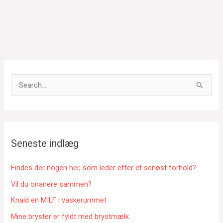
S
ø
g
e
f
Seneste indlæg
t
e
Findes der nogen her, som leder efter et seriøst forhold?
r
Vil du onanere sammen?
:
Knald en MILF i vaskerummet
Mine bryster er fyldt med brystmælk