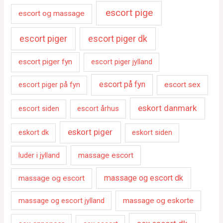
escort pige
escort og massage
escort piger
escort piger dk
escort piger fyn
escort piger jylland
escort på fyn
escort piger på fyn
escort sex
eskort danmark
escort siden
escort århus
eskort piger
eskort dk
eskort siden
luder i jylland
massage escort
massage og escort dk
massage og escort
massage og escort jylland
massage og eskorte